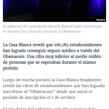
MULTIMEDIA
VENEZUELA
NICARAGUA
ECONOMÍA
PROGRAMAS TV
BRASIL
ENTRETENIMIENTO Y CULTURA
VIDEOS
RADIO
TECNOLOGÍA
FOTOGRAFÍA
EL MUNDO AL DÍA
El gobierno del presidente Barack Obama había mantenido
DIRECT
DEPORTES
AUDIOS
FORO INTERAMERICANO
AVANCE INFORMATIVO
en secreto las cifras de inscritos al Obamacare.
DOCUMENTALES DE LA VOA
CIENCIA Y SALUD
VISIÓN 360
AUDIONOTICIAS
La Casa Blanca reveló que 106,185 estadounidenses
LAS CLAVES
BUENOS DÍAS AMÉRICA
han logrado conseguir seguro médico a través del
Learning English
Obamacare. Una cifra muy inferior al medio millón
PANORAMA
ESTADOS UNIDOS AL DÍA
de personas que se esperaban durante el mismo
SÍGANOS
EL MUNDO AL DÍA [RADIO]
período.
FORO [RADIO]
Luego de mucha presión la Casa Blanca finalmente
DEPORTIVO INTERNACIONAL
reveló las cifras de estadounidenses que han logrado
Idiomas
inscribirse al “Obamacare” desde que inició el
NOTA ECONÓMICA
período de inscripción el 1 de octubre.
ENTRETENIMIENTO
Según datos del gobierno, 106,185 personas han