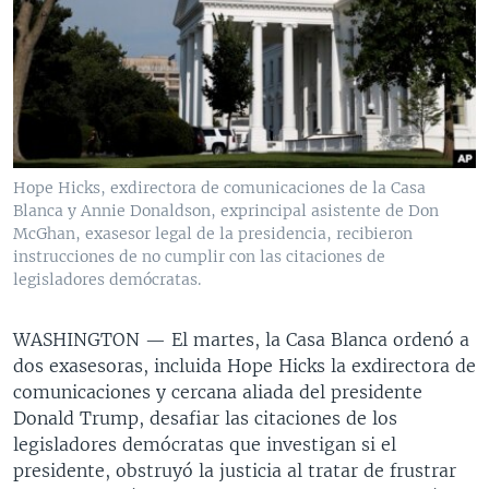
MULTIMEDIA
VENEZUELA
NICARAGUA
ECONOMÍA
PROGRAMAS TV
BRASIL
ENTRETENIMIENTO Y CULTURA
VIDEOS
RADIO
TECNOLOGÍA
FOTOGRAFÍA
EL MUNDO AL DÍA
DIRECT
DEPORTES
AUDIOS
FORO INTERAMERICANO
AVANCE INFORMATIVO
DOCUMENTALES DE LA VOA
CIENCIA Y SALUD
VISIÓN 360
AUDIONOTICIAS
Hope Hicks, exdirectora de comunicaciones de la Casa
Blanca y Annie Donaldson, exprincipal asistente de Don
LAS CLAVES
BUENOS DÍAS AMÉRICA
McGhan, exasesor legal de la presidencia, recibieron
Learning English
PANORAMA
ESTADOS UNIDOS AL DÍA
instrucciones de no cumplir con las citaciones de
legisladores demócratas.
SÍGANOS
EL MUNDO AL DÍA [RADIO]
FORO [RADIO]
WASHINGTON —
El martes, la Casa Blanca ordenó a
dos exasesoras, incluida Hope Hicks la exdirectora de
DEPORTIVO INTERNACIONAL
comunicaciones y cercana aliada del presidente
Idiomas
NOTA ECONÓMICA
Donald Trump, desafiar las citaciones de los
legisladores demócratas que investigan si el
ENTRETENIMIENTO
presidente, obstruyó la justicia al tratar de frustrar