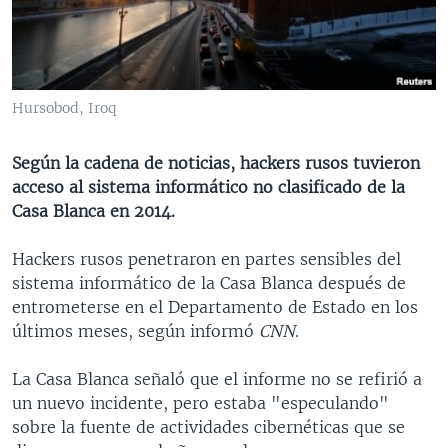
MULTIMEDIA
VENEZUELA
NICARAGUA
ECONOMÍA
PROGRAMAS TV
BRASIL
ENTRETENIMIENTO Y CULTURA
VIDEOS
RADIO
TECNOLOGÍA
FOTOGRAFÍA
EL MUNDO AL DÍA
Hursobod, Iroq
DIRECT
DEPORTES
AUDIOS
FORO INTERAMERICANO
AVANCE INFORMATIVO
Según la cadena de noticias, hackers rusos tuvieron
DOCUMENTALES DE LA VOA
CIENCIA Y SALUD
VISIÓN 360
AUDIONOTICIAS
acceso al sistema informático no clasificado de la
LAS CLAVES
BUENOS DÍAS AMÉRICA
Casa Blanca en 2014.
Learning English
PANORAMA
ESTADOS UNIDOS AL DÍA
Hackers rusos penetraron en partes sensibles del
SÍGANOS
EL MUNDO AL DÍA [RADIO]
sistema informático de la Casa Blanca después de
entrometerse en el Departamento de Estado en los
FORO [RADIO]
últimos meses, según informó
CNN
.
DEPORTIVO INTERNACIONAL
Idiomas
La Casa Blanca señaló que el informe no se refirió a
NOTA ECONÓMICA
un nuevo incidente, pero estaba "especulando"
ENTRETENIMIENTO
sobre la fuente de actividades cibernéticas que se