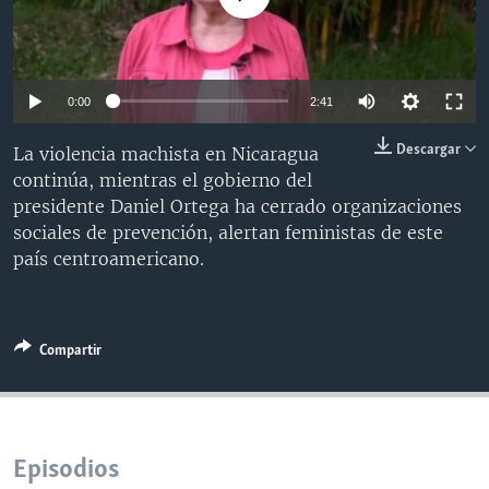
MULTIMEDIA
VENEZUELA
NICARAGUA
ECONOMÍA
PROGRAMAS TV
BRASIL
ENTRETENIMIENTO Y CULTURA
VIDEOS
RADIO
TECNOLOGÍA
FOTOGRAFÍA
EL MUNDO AL DÍA
0:00
2:41
DIRECT
DEPORTES
AUDIOS
FORO INTERAMERICANO
AVANCE INFORMATIVO
Descargar
La violencia machista en Nicaragua
DOCUMENTALES DE LA VOA
CIENCIA Y SALUD
VISIÓN 360
AUDIONOTICIAS
continúa, mientras el gobierno del
presidente Daniel Ortega ha cerrado organizaciones
LAS CLAVES
BUENOS DÍAS AMÉRICA
sociales de prevención, alertan feministas de este
Learning English
PANORAMA
ESTADOS UNIDOS AL DÍA
país centroamericano.
SÍGANOS
EL MUNDO AL DÍA [RADIO]
FORO [RADIO]
Compartir
DEPORTIVO INTERNACIONAL
Idiomas
NOTA ECONÓMICA
ENTRETENIMIENTO
Episodios