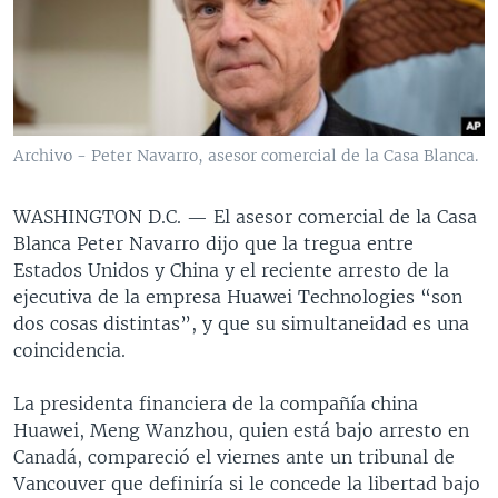
MULTIMEDIA
VENEZUELA
NICARAGUA
ECONOMÍA
PROGRAMAS TV
BRASIL
ENTRETENIMIENTO Y CULTURA
VIDEOS
RADIO
TECNOLOGÍA
FOTOGRAFÍA
EL MUNDO AL DÍA
DIRECT
DEPORTES
AUDIOS
FORO INTERAMERICANO
AVANCE INFORMATIVO
Archivo - Peter Navarro, asesor comercial de la Casa Blanca.
DOCUMENTALES DE LA VOA
CIENCIA Y SALUD
VISIÓN 360
AUDIONOTICIAS
WASHINGTON D.C. —
El asesor comercial de la Casa
LAS CLAVES
BUENOS DÍAS AMÉRICA
Learning English
Blanca Peter Navarro dijo que la tregua entre
PANORAMA
ESTADOS UNIDOS AL DÍA
Estados Unidos y China y el reciente arresto de la
ejecutiva de la empresa Huawei Technologies “son
SÍGANOS
EL MUNDO AL DÍA [RADIO]
dos cosas distintas”, y que su simultaneidad es una
FORO [RADIO]
coincidencia.
DEPORTIVO INTERNACIONAL
La presidenta financiera de la compañía china
Idiomas
NOTA ECONÓMICA
Huawei, Meng Wanzhou, quien está bajo arresto en
Canadá, compareció el viernes ante un tribunal de
ENTRETENIMIENTO
Vancouver que definiría si le concede la libertad bajo