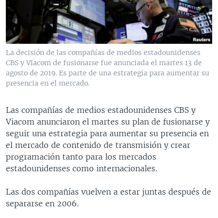
MULTIMEDIA
VENEZUELA
NICARAGUA
ECONOMÍA
PROGRAMAS TV
BRASIL
ENTRETENIMIENTO Y CULTURA
VIDEOS
RADIO
TECNOLOGÍA
FOTOGRAFÍA
EL MUNDO AL DÍA
La decisión de las compañías de medios estadounidenses
DIRECT
DEPORTES
AUDIOS
FORO INTERAMERICANO
AVANCE INFORMATIVO
CBS y Viacom de fusionarse fue anunciada el martes 13 de
agosto de 2019. Es parte de una estrategia para aumentar su
DOCUMENTALES DE LA VOA
CIENCIA Y SALUD
VISIÓN 360
AUDIONOTICIAS
presencia en el mercado.
LAS CLAVES
BUENOS DÍAS AMÉRICA
Learning English
Las compañías de medios estadounidenses CBS y
PANORAMA
ESTADOS UNIDOS AL DÍA
Viacom anunciaron el martes su plan de fusionarse y
SÍGANOS
EL MUNDO AL DÍA [RADIO]
seguir una estrategia para aumentar su presencia en
el mercado de contenido de transmisión y crear
FORO [RADIO]
programación tanto para los mercados
DEPORTIVO INTERNACIONAL
estadounidenses como internacionales.
Idiomas
NOTA ECONÓMICA
Las dos compañías vuelven a estar juntas después de
ENTRETENIMIENTO
separarse en 2006.