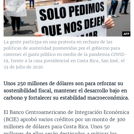
MULTIMEDIA
VENEZUELA
NICARAGUA
ECONOMÍA
PROGRAMAS TV
BRASIL
ENTRETENIMIENTO Y CULTURA
VIDEOS
RADIO
TECNOLOGÍA
FOTOGRAFÍA
EL MUNDO AL DÍA
DIRECT
DEPORTES
AUDIOS
FORO INTERAMERICANO
AVANCE INFORMATIVO
La gente participa en una protesta en rechazo de las
políticas de austeridad promovidas por el gobierno para
DOCUMENTALES DE LA VOA
CIENCIA Y SALUD
VISIÓN 360
AUDIONOTICIAS
contener el gasto público en medio de la pandemia COVID-
LAS CLAVES
BUENOS DÍAS AMÉRICA
19, frente a la casa presidencial en Costa Rica, San José, el
Learning English
23 de julio de 2020.
PANORAMA
ESTADOS UNIDOS AL DÍA
SÍGANOS
EL MUNDO AL DÍA [RADIO]
Unos 250 millones de dólares son para reforzar su
sostenibilidad fiscal, mantener el desarrollo bajo en
FORO [RADIO]
carbono y fortalecer su estabilidad macroeconómica.
DEPORTIVO INTERNACIONAL
Idiomas
El Banco Centroamericano de Integración Económica
NOTA ECONÓMICA
(BCIE) aprobó varios créditos por un monto de 300
ENTRETENIMIENTO
millones de dólares para Costa Rica. Unos 50
millones de ellos serán destinados a mitigar los