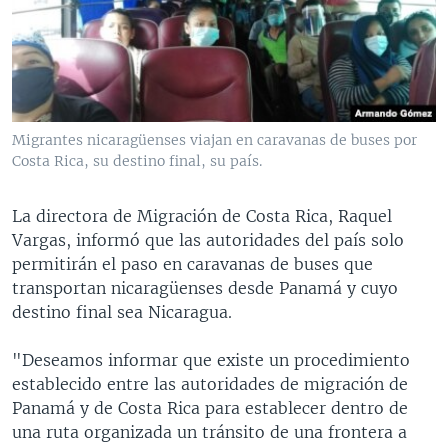
MULTIMEDIA
VENEZUELA
NICARAGUA
ECONOMÍA
PROGRAMAS TV
BRASIL
ENTRETENIMIENTO Y CULTURA
VIDEOS
RADIO
TECNOLOGÍA
FOTOGRAFÍA
EL MUNDO AL DÍA
DIRECT
DEPORTES
AUDIOS
FORO INTERAMERICANO
AVANCE INFORMATIVO
Migrantes nicaragüenses viajan en caravanas de buses por
Costa Rica, su destino final, su país.
DOCUMENTALES DE LA VOA
CIENCIA Y SALUD
VISIÓN 360
AUDIONOTICIAS
LAS CLAVES
BUENOS DÍAS AMÉRICA
La directora de Migración de Costa Rica, Raquel
Learning English
PANORAMA
ESTADOS UNIDOS AL DÍA
Vargas, informó que las autoridades del país solo
permitirán el paso en caravanas de buses que
SÍGANOS
EL MUNDO AL DÍA [RADIO]
transportan nicaragüenses desde Panamá y cuyo
FORO [RADIO]
destino final sea Nicaragua.
DEPORTIVO INTERNACIONAL
"Deseamos informar que existe un procedimiento
Idiomas
NOTA ECONÓMICA
establecido entre las autoridades de migración de
Panamá y de Costa Rica para establecer dentro de
ENTRETENIMIENTO
una ruta organizada un tránsito de una frontera a