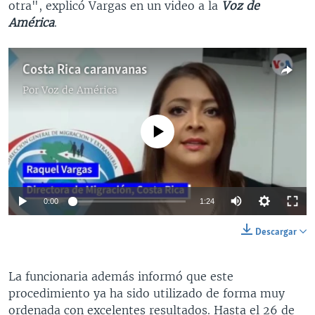
otra", explicó Vargas en un video a la
Voz de
América
.
Costa Rica caranvanas
Por
Voz de América
No media source currently available
0:00
1:24
Descargar
La funcionaria además informó que este
procedimiento ya ha sido utilizado de forma muy
ordenada con excelentes resultados. Hasta el 26 de