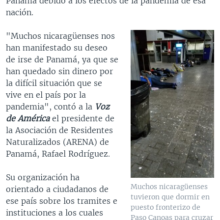
Panamá debido a los efectos de la pandemia de esa
nación.
"Muchos nicaragüenses nos
han manifestado su deseo
de irse de Panamá, ya que se
han quedado sin dinero por
la difícil situación que se
vive en el país por la
pandemia", contó a la
Voz
de América
el presidente de
la Asociación de Residentes
Naturalizados (ARENA) de
Panamá, Rafael Rodríguez.
Su organización ha
Muchos nicaragüenses
orientado a ciudadanos de
tuvieron que dormir en
ese país sobre los tramites e
puesto fronterizo de
instituciones a los cuales
Paso Canoas para cruzar