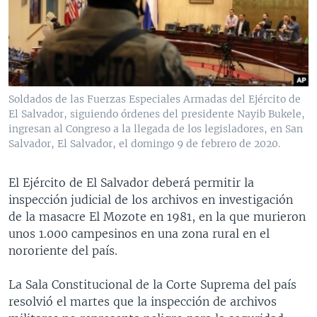
MULTIMEDIA
VENEZUELA
NICARAGUA
ECONOMÍA
PROGRAMAS TV
BRASIL
ENTRETENIMIENTO Y CULTURA
VIDEOS
RADIO
TECNOLOGÍA
FOTOGRAFÍA
EL MUNDO AL DÍA
DIRECT
DEPORTES
AUDIOS
FORO INTERAMERICANO
AVANCE INFORMATIVO
Soldados de las Fuerzas Especiales Armadas del Ejército de
El Salvador, siguiendo órdenes del presidente Nayib Bukele,
DOCUMENTALES DE LA VOA
CIENCIA Y SALUD
VISIÓN 360
AUDIONOTICIAS
ingresan al Congreso a la llegada de los legisladores, en San
LAS CLAVES
BUENOS DÍAS AMÉRICA
Salvador, El Salvador, el domingo 9 de febrero de 2020.
Learning English
PANORAMA
ESTADOS UNIDOS AL DÍA
El Ejército de El Salvador deberá permitir la
SÍGANOS
EL MUNDO AL DÍA [RADIO]
inspección judicial de los archivos en investigación
de la masacre El Mozote en 1981, en la que murieron
FORO [RADIO]
unos 1.000 campesinos en una zona rural en el
DEPORTIVO INTERNACIONAL
nororiente del país.
Idiomas
NOTA ECONÓMICA
La Sala Constitucional de la Corte Suprema del país
ENTRETENIMIENTO
resolvió el martes que la inspección de archivos