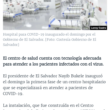
MULTIMEDIA
VENEZUELA
NICARAGUA
ECONOMÍA
PROGRAMAS TV
BRASIL
ENTRETENIMIENTO Y CULTURA
VIDEOS
RADIO
TECNOLOGÍA
FOTOGRAFÍA
EL MUNDO AL DÍA
DIRECT
DEPORTES
AUDIOS
FORO INTERAMERICANO
AVANCE INFORMATIVO
Hospital para COVID-19 inaugurado el domingo por el
Gobierno de El Salvador. [Foto: Cortesía Gobierno de El
DOCUMENTALES DE LA VOA
CIENCIA Y SALUD
VISIÓN 360
AUDIONOTICIAS
Salvador]
LAS CLAVES
BUENOS DÍAS AMÉRICA
Learning English
PANORAMA
ESTADOS UNIDOS AL DÍA
El centro de salud cuenta con tecnología adecuada
para atender a los pacientes infectados con el virus.
SÍGANOS
EL MUNDO AL DÍA [RADIO]
FORO [RADIO]
El presidente de El Salvador Nayib Bukele inauguró
el domingo la primera fase de un centro hospitalario
DEPORTIVO INTERNACIONAL
que se especializará en atender a pacientes de
Idiomas
NOTA ECONÓMICA
COVID-19.
ENTRETENIMIENTO
La instalación, que fue construída en el Centro