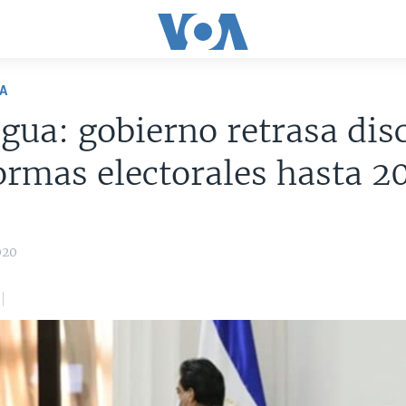
A
gua: gobierno retrasa dis
ormas electorales hasta 2
020