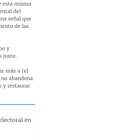
 y esta misma
ental del
una señal que
iento de las
po y
 justo.
ar más a (el
, no abandona
s y restaurar
lectoral en