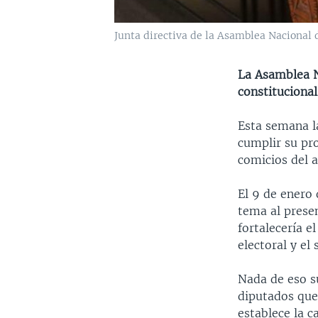
Junta directiva de la Asamblea Nacional d
La Asamblea N
constituciona
Esta semana l
cumplir su pro
comicios del 
El 9 de enero 
tema al prese
fortalecería e
electoral y el
Nada de eso su
diputados que 
establece la 