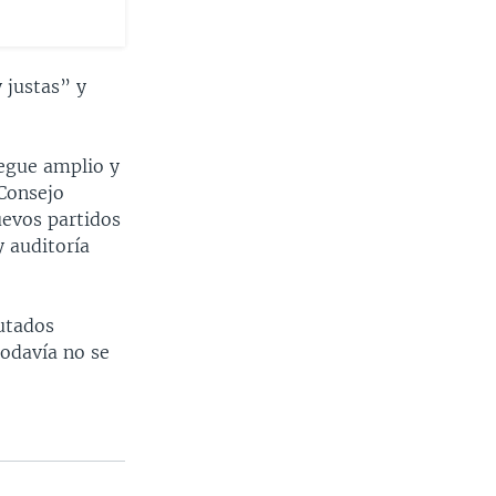
 justas” y
egue amplio y
 Consejo
uevos partidos
y auditoría
putados
todavía no se