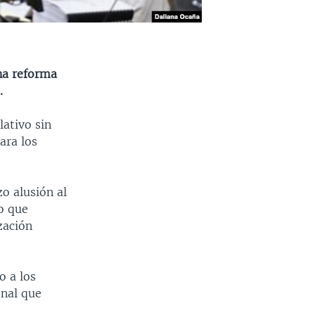
na reforma
.
ativo sin
ara los
zo alusión al
o que
zación
o a los
onal que