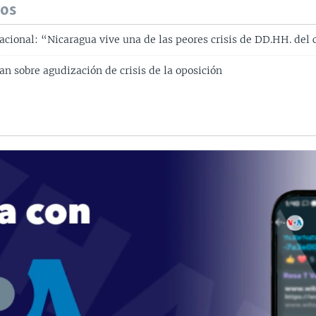
dos
acional: “Nicaragua vive una de las peores crisis de DD.HH. del
an sobre agudización de crisis de la oposición