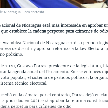
e Nicaragua. Foto cortesía.
acional de Nicaragua está más interesada en aprobar u
l que establece la cadena perpetua para crímenes de odio
a Asamblea Nacional de Nicaragua cerró su periodo legisl
mesa de discutir y aprobar reformas a la Ley Electoral p
año próximo.
de 2020, Gustavo Porras, presidente de la legislatura, hi
ntar la agenda anual del Parlamento. En ese entonces dij
l voto popular, el sistema de partidos políticos, la organi
 sistema técnico electoral.
cedió en la cámara, por el contrario, Porras dejó en clar
la prioridad en 2021 será aprobar la reforma constituci
cadena perpetua para crímenes de odio.