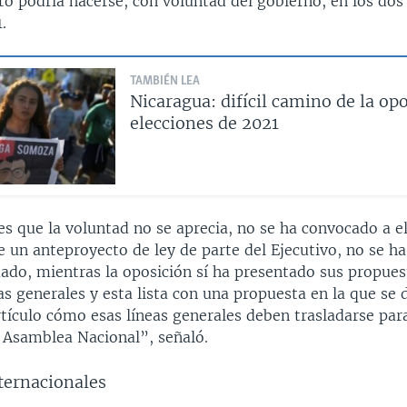
sto podría hacerse, con voluntad del gobierno, en los do
.
TAMBIÉN LEA
Nicaragua: difícil camino de la op
elecciones de 2021
s que la voluntad no se aprecia, no se ha convocado a e
e un anteproyecto de ley de parte del Ejecutivo, no se h
ado, mientras la oposición sí ha presentado sus propues
eas generales y esta lista con una propuesta en la que se 
rtículo cómo esas líneas generales deben trasladarse par
a Asamblea Nacional”, señaló.
ternacionales