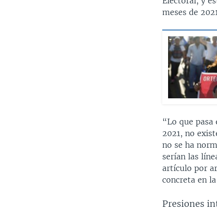
Electoral, y e
meses de 2021
“Lo que pasa e
2021, no exist
no se ha norm
serían las lín
artículo por a
concreta en l
Presiones in