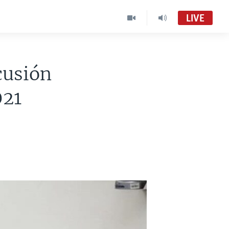
LIVE
cusión
021