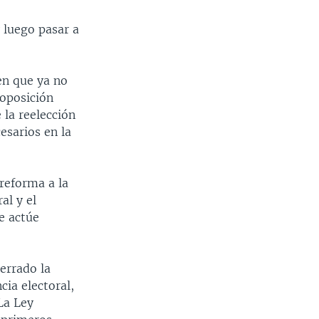
y luego pasar a
en que ya no
oposición
 la reelección
esarios en la
 reforma a la
al y el
e actúe
cerrado la
ia electoral,
La Ley