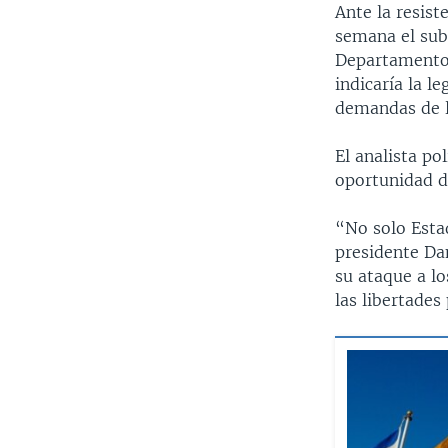
Ante la resist
semana el subs
Departamento 
indicaría la l
demandas de l
El analista po
oportunidad de
“No solo Esta
presidente Da
su ataque a lo
las libertades