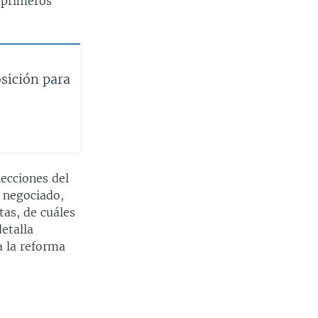
s primeros
osición para
lecciones del
a negociado,
tas, de cuáles
detalla
a la reforma