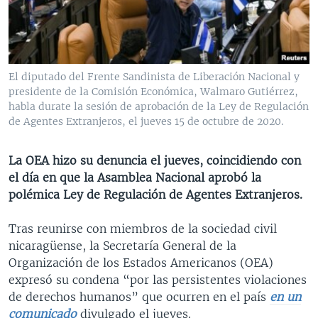
MULTIMEDIA
VENEZUELA
NICARAGUA
ECONOMÍA
PROGRAMAS TV
BRASIL
ENTRETENIMIENTO Y CULTURA
VIDEOS
RADIO
TECNOLOGÍA
FOTOGRAFÍA
EL MUNDO AL DÍA
El diputado del Frente Sandinista de Liberación Nacional y
DIRECT
DEPORTES
AUDIOS
FORO INTERAMERICANO
AVANCE INFORMATIVO
presidente de la Comisión Económica, Walmaro Gutiérrez,
habla durate la sesión de aprobación de la Ley de Regulación
DOCUMENTALES DE LA VOA
CIENCIA Y SALUD
VISIÓN 360
AUDIONOTICIAS
de Agentes Extranjeros, el jueves 15 de octubre de 2020.
LAS CLAVES
BUENOS DÍAS AMÉRICA
Learning English
La OEA hizo su denuncia el jueves, coincidiendo con
PANORAMA
ESTADOS UNIDOS AL DÍA
el día en que la Asamblea Nacional aprobó la
SÍGANOS
EL MUNDO AL DÍA [RADIO]
polémica Ley de Regulación de Agentes Extranjeros.
FORO [RADIO]
Tras reunirse con miembros de la sociedad civil
DEPORTIVO INTERNACIONAL
nicaragüense, la Secretaría General de la
Idiomas
Organización de los Estados Americanos (OEA)
NOTA ECONÓMICA
expresó su condena “por las persistentes violaciones
ENTRETENIMIENTO
de derechos humanos” que ocurren en el país
en un
comunicado
divulgado el jueves.