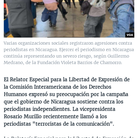
MULTIMEDIA
VENEZUELA
NICARAGUA
ECONOMÍA
PROGRAMAS TV
BRASIL
ENTRETENIMIENTO Y CULTURA
VIDEOS
RADIO
TECNOLOGÍA
FOTOGRAFÍA
EL MUNDO AL DÍA
DIRECT
DEPORTES
AUDIOS
FORO INTERAMERICANO
AVANCE INFORMATIVO
Varias organizaciones sociales registraron agresiones contra
periodistas en Nicaragua. Ejercer el periodismo en Nicaragua
DOCUMENTALES DE LA VOA
CIENCIA Y SALUD
VISIÓN 360
AUDIONOTICIAS
continúa representando un severo riesgo, según Guillermo
LAS CLAVES
BUENOS DÍAS AMÉRICA
Medrano, de la Fundación Violeta Barrios de Chamorro.
Learning English
PANORAMA
ESTADOS UNIDOS AL DÍA
El Relator Especial para la Libertad de Expresión de
SÍGANOS
EL MUNDO AL DÍA [RADIO]
la Comisión Interamericana de los Derechos
Humanos expresó su preocupación por la campaña
FORO [RADIO]
que el gobierno de Nicaragua sostiene contra los
DEPORTIVO INTERNACIONAL
periodistas independientes. La vicepresidenta
Idiomas
Rosario Murillo recientemente llamó a los
NOTA ECONÓMICA
periodistas "terroristas de la comunicación".
ENTRETENIMIENTO