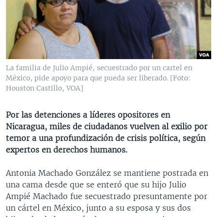
MULTIMEDIA
VENEZUELA
NICARAGUA
ECONOMÍA
PROGRAMAS TV
BRASIL
ENTRETENIMIENTO Y CULTURA
VIDEOS
RADIO
TECNOLOGÍA
FOTOGRAFÍA
EL MUNDO AL DÍA
DIRECT
DEPORTES
AUDIOS
FORO INTERAMERICANO
AVANCE INFORMATIVO
La familia de Julio Ampié, secuestrado por un cartel en
México, pide apoyo para que pueda ser liberado. [Foto:
DOCUMENTALES DE LA VOA
CIENCIA Y SALUD
VISIÓN 360
AUDIONOTICIAS
Houston Castillo, VOA]
LAS CLAVES
BUENOS DÍAS AMÉRICA
Learning English
PANORAMA
ESTADOS UNIDOS AL DÍA
Por las detenciones a líderes opositores en
Nicaragua, miles de ciudadanos vuelven al exilio por
SÍGANOS
EL MUNDO AL DÍA [RADIO]
temor a una profundización de crisis política, según
FORO [RADIO]
expertos en derechos humanos.
DEPORTIVO INTERNACIONAL
Antonia Machado González se mantiene postrada en
Idiomas
NOTA ECONÓMICA
una cama desde que se enteró que su hijo Julio
Ampié Machado fue secuestrado presuntamente por
ENTRETENIMIENTO
un cártel en México, junto a su esposa y sus dos