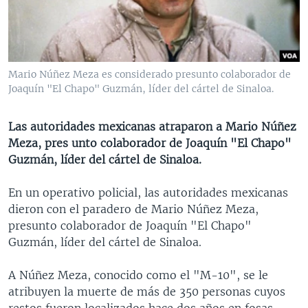
MULTIMEDIA
VENEZUELA
NICARAGUA
ECONOMÍA
PROGRAMAS TV
BRASIL
ENTRETENIMIENTO Y CULTURA
VIDEOS
RADIO
TECNOLOGÍA
FOTOGRAFÍA
EL MUNDO AL DÍA
Mario Núñez Meza es considerado presunto colaborador de
DIRECT
DEPORTES
AUDIOS
FORO INTERAMERICANO
AVANCE INFORMATIVO
Joaquín "El Chapo" Guzmán, líder del cártel de Sinaloa.
DOCUMENTALES DE LA VOA
CIENCIA Y SALUD
VISIÓN 360
AUDIONOTICIAS
Las autoridades mexicanas atraparon a Mario Núñez
LAS CLAVES
BUENOS DÍAS AMÉRICA
Meza, pres unto colaborador de Joaquín "El Chapo"
Learning English
Guzmán, líder del cártel de Sinaloa.
PANORAMA
ESTADOS UNIDOS AL DÍA
SÍGANOS
EL MUNDO AL DÍA [RADIO]
En un operativo policial, las autoridades mexicanas
dieron con el paradero de Mario Núñez Meza,
FORO [RADIO]
presunto colaborador de Joaquín "El Chapo"
DEPORTIVO INTERNACIONAL
Guzmán, líder del cártel de Sinaloa.
Idiomas
NOTA ECONÓMICA
A Núñez Meza, conocido como el "M-10", se le
ENTRETENIMIENTO
atribuyen la muerte de más de 350 personas cuyos
restos fueron localizados hace dos años en fosas