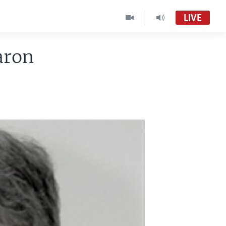
LIVE
aron