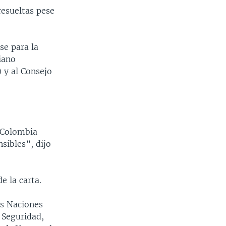
resueltas pese
se para la
iano
 y al Consejo
 Colombia
sibles”, dijo
e la carta.
as Naciones
 Seguridad,