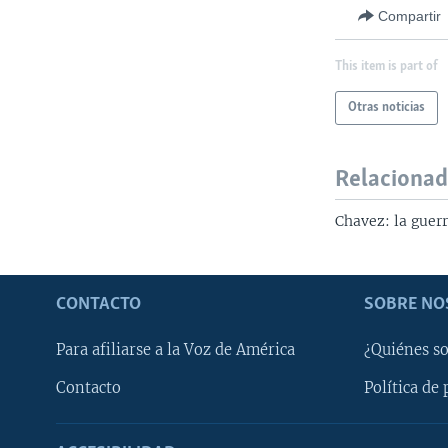
Compartir
This item is part of
Otras noticias
Relaciona
Chavez: la guerr
CONTACTO
SOBRE NO
Para afiliarse a la Voz de América
¿Quiénes s
Contacto
Política de 