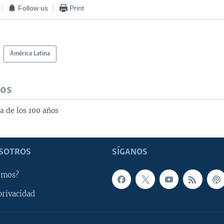
Follow us
Print
América Latina
dos
a de los 100 años
SOTROS
SÍGANOS
omos?
privacidad