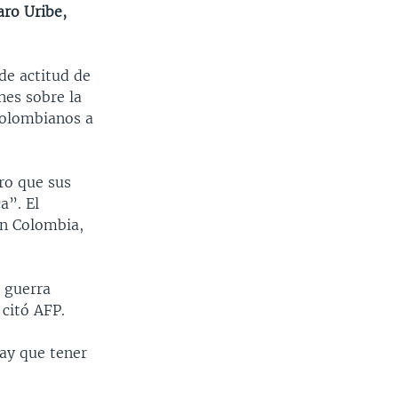
aro Uribe,
de actitud de
nes sobre la
colombianos a
ero que sus
a”. El
on Colombia,
 guerra
 citó AFP.
Hay que tener