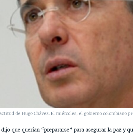
 actitud de Hugo Chávez. El miércoles, el gobierno colombiano pr
 dijo que querían “prepararse” para asegurar la paz y qu