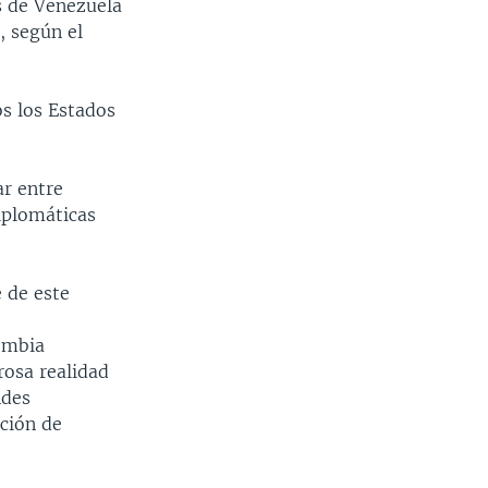
s de Venezuela
, según el
os los Estados
ar entre
iplomáticas
e de este
lombia
rosa realidad
ndes
ción de