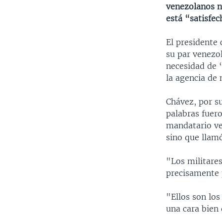
venezolanos no
está “satisfec
El presidente 
su par venezol
necesidad de 
la agencia de 
Chávez, por su
palabras fuer
mandatario ve
sino que llamó
"Los militare
precisamente p
"Ellos son los
una cara bien