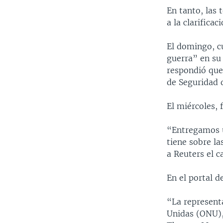
En tanto, las 
a la clarificac
El domingo, c
guerra” en s
respondió que
de Seguridad 
El miércoles, 
“Entregamos u
tiene sobre la
a Reuters el 
En el portal d
“La represent
Unidas (ONU),