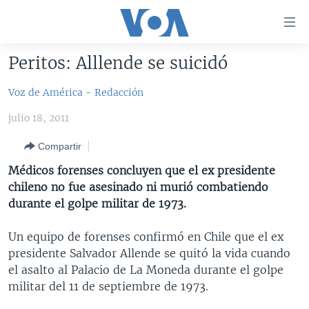
Enlaces
para
accesibilidad
Peritos: Alllende se suicidó
Salte
AMÉRICA DEL NORTE
al
Voz de América - Redacción
ELECCIONES EEUU 2024
EEUU
contenido
julio 18, 2011
principal
VOA VERIFICA
MÉXICO
ELECCIONES EEUU
Salte
Compartir
AMÉRICA LATINA
HAITÍ
VOTO DIVIDIDO
VOA VERIFICA UCRANIA/RUSIA
al
Médicos forenses concluyen que el ex presidente
navegador
CHINA EN AMÉRICA LATINA
VOA VERIFICA INMIGRACIÓN
ARGENTINA
chileno no fue asesinado ni murió combatiendo
principal
CENTROAMÉRICA
VOA VERIFICA AMÉRICA LATINA
BOLIVIA
durante el golpe militar de 1973.
Salte
a
OTRAS SECCIONES
COLOMBIA
COSTA RICA
Un equipo de forenses confirmó en Chile que el ex
búsqueda
ESPECIALES DE LA VOA
CHILE
EL SALVADOR
INMIGRACIÓN
presidente Salvador Allende se quitó la vida cuando
el asalto al Palacio de La Moneda durante el golpe
LIBERTAD DE PRENSA
PERÚ
GUATEMALA
LIBERTAD DE PRENSA
militar del 11 de septiembre de 1973.
UCRANIA
ECUADOR
HONDURAS
MUNDO