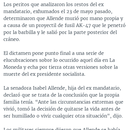
Los peritos que analizaron los restos del ex
MULTIMEDIA
VENEZUELA
NICARAGUA
ECONOMÍA
mandatario, exhumados el 23 de mayo pasado,
PROGRAMAS TV
BRASIL
ENTRETENIMIENTO Y CULTURA
VIDEOS
determinaron que Allende murió por mano propia y
a causa de un proyectil de fusil AK-47 que le penetró
RADIO
TECNOLOGÍA
FOTOGRAFÍA
EL MUNDO AL DÍA
por la barbilla y le salió por la parte posterior del
DIRECT
DEPORTES
AUDIOS
FORO INTERAMERICANO
AVANCE INFORMATIVO
cráneo.
DOCUMENTALES DE LA VOA
CIENCIA Y SALUD
VISIÓN 360
AUDIONOTICIAS
El dictamen pone punto final a una serie de
LAS CLAVES
BUENOS DÍAS AMÉRICA
elucubraciones sobre lo ocurrido aquel día en La
Learning English
Moneda y echa por tierra otras versiones sobre la
PANORAMA
ESTADOS UNIDOS AL DÍA
muerte del ex presidente socialista.
SÍGANOS
EL MUNDO AL DÍA [RADIO]
La senadora Isabel Allende, hija del ex mandatario,
FORO [RADIO]
declaró que se trata de la conclusión que la propia
DEPORTIVO INTERNACIONAL
familia tenía. “Ante las circunstancias extremas que
Idiomas
vivió, tomó la decisión de quitarse la vida antes de
NOTA ECONÓMICA
ser humillado o vivir cualquier otra situación", dijo.
ENTRETENIMIENTO
Los militares siempre dijeron que Allende se había