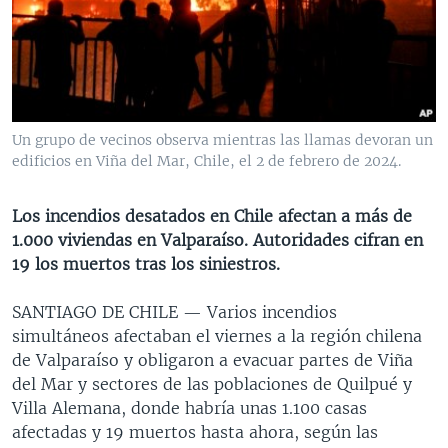
MULTIMEDIA
VENEZUELA
NICARAGUA
ECONOMÍA
PROGRAMAS TV
BRASIL
ENTRETENIMIENTO Y CULTURA
VIDEOS
RADIO
TECNOLOGÍA
FOTOGRAFÍA
EL MUNDO AL DÍA
DIRECT
DEPORTES
AUDIOS
FORO INTERAMERICANO
AVANCE INFORMATIVO
Un grupo de vecinos observa mientras las llamas devoran un
edificios en Viña del Mar, Chile, el 2 de febrero de 2024.
DOCUMENTALES DE LA VOA
CIENCIA Y SALUD
VISIÓN 360
AUDIONOTICIAS
LAS CLAVES
BUENOS DÍAS AMÉRICA
Los incendios desatados en Chile afectan a más de
Learning English
PANORAMA
ESTADOS UNIDOS AL DÍA
1.000 viviendas en Valparaíso. Autoridades cifran en
19 los muertos tras los siniestros.
SÍGANOS
EL MUNDO AL DÍA [RADIO]
FORO [RADIO]
SANTIAGO DE CHILE —
Varios incendios
simultáneos afectaban el viernes a la región chilena
DEPORTIVO INTERNACIONAL
de Valparaíso y obligaron a evacuar partes de Viña
Idiomas
NOTA ECONÓMICA
del Mar y sectores de las poblaciones de Quilpué y
Villa Alemana, donde habría unas 1.100 casas
ENTRETENIMIENTO
afectadas y 19 muertos hasta ahora, según las