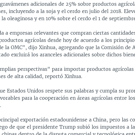
gravámenes adicionales de 25% sobre productos agrícol
s, incluyendo a la soja y el cerdo en julio del 2018. Elev
la oleaginosa y en 10% sobre el cerdo el 1 de septiembr
da a empresas relevantes que compran ciertas cantidades
 productos agrícolas desde hoy de acuerdo a los principi
de la OMC", dijo Xinhua, agregando que la Comisión de 
ado excluirá los aranceles adicionales sobre dichos bien
amplias perspectivas" para importar productos agrícolas
s de alta calidad, reportó Xinhua.
e Estados Unidos respete sus palabras y cumpla su pro
vorables para la cooperación en áreas agrícolas entre lo
.
principal exportación estadounidense a China, pero las 
uego de que el presidente Trump subió los impuestos a la
chinas dentro de la disputa comercial y tecnológica entr