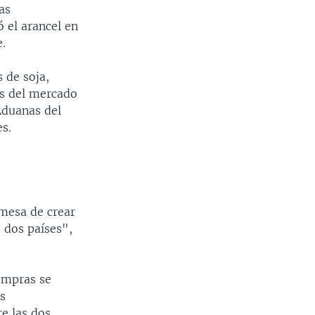
as
ó el arancel en
e.
 de soja,
os del mercado
Aduanas del
es.
mesa de crear
s dos países",
compras se
s
e las dos