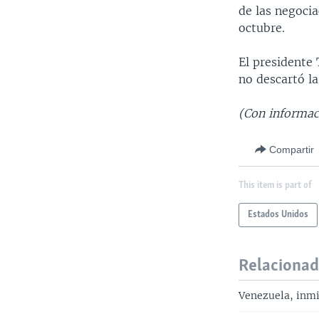
de las negoci
octubre.
El presidente 
no descartó la
(Con informac
Compartir
This item is part of
Estados Unidos
Relaciona
Venezuela, inmi