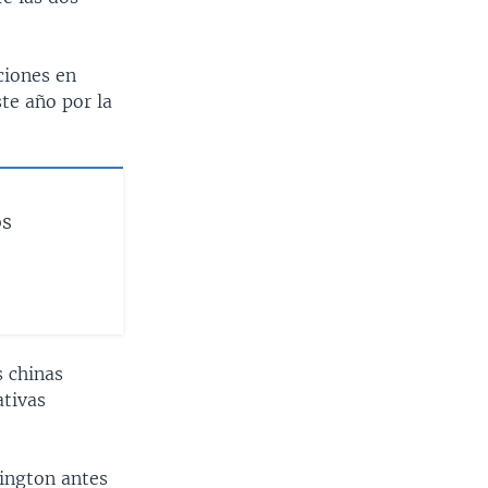
ciones en
te año por la
os
s chinas
ativas
ington antes