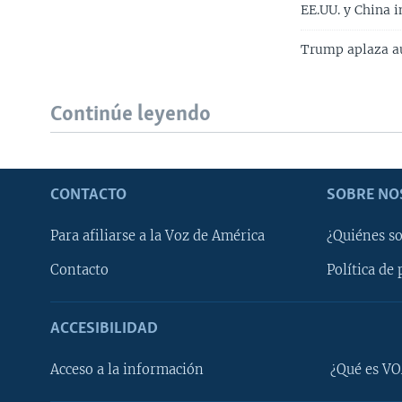
EE.UU. y China 
Trump aplaza au
Continúe leyendo
CONTACTO
SOBRE NO
Para afiliarse a la Voz de América
¿Quiénes s
Contacto
Política de 
ACCESIBILIDAD
Learning English
Acceso a la información
¿Qué es VO
SÍGANOS