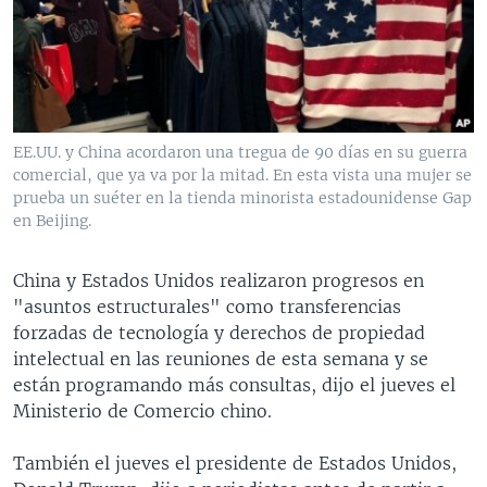
MULTIMEDIA
VENEZUELA
NICARAGUA
ECONOMÍA
PROGRAMAS TV
BRASIL
ENTRETENIMIENTO Y CULTURA
VIDEOS
RADIO
TECNOLOGÍA
FOTOGRAFÍA
EL MUNDO AL DÍA
DIRECT
DEPORTES
AUDIOS
FORO INTERAMERICANO
AVANCE INFORMATIVO
EE.UU. y China acordaron una tregua de 90 días en su guerra
comercial, que ya va por la mitad. En esta vista una mujer se
DOCUMENTALES DE LA VOA
CIENCIA Y SALUD
VISIÓN 360
AUDIONOTICIAS
prueba un suéter en la tienda minorista estadounidense Gap
LAS CLAVES
BUENOS DÍAS AMÉRICA
en Beijing.
Learning English
PANORAMA
ESTADOS UNIDOS AL DÍA
China y Estados Unidos realizaron progresos en
SÍGANOS
EL MUNDO AL DÍA [RADIO]
"asuntos estructurales" como transferencias
forzadas de tecnología y derechos de propiedad
FORO [RADIO]
intelectual en las reuniones de esta semana y se
DEPORTIVO INTERNACIONAL
están programando más consultas, dijo el jueves el
Idiomas
Ministerio de Comercio chino.
NOTA ECONÓMICA
ENTRETENIMIENTO
También el jueves el presidente de Estados Unidos,