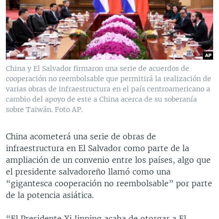
MULTIMEDIA
VENEZUELA
NICARAGUA
ECONOMÍA
PROGRAMAS TV
BRASIL
ENTRETENIMIENTO Y CULTURA
VIDEOS
RADIO
TECNOLOGÍA
FOTOGRAFÍA
EL MUNDO AL DÍA
DIRECT
DEPORTES
AUDIOS
FORO INTERAMERICANO
AVANCE INFORMATIVO
China y El Salvador firmaron una serie de acuerdos de
cooperación no reembolsable que permitirá la realización de
DOCUMENTALES DE LA VOA
CIENCIA Y SALUD
VISIÓN 360
AUDIONOTICIAS
varias obras de infraestructura en el país centroamericano a
LAS CLAVES
BUENOS DÍAS AMÉRICA
cambio del apoyo de este a China acerca de su soberanía
Learning English
sobre Taiwán. Foto AP.
PANORAMA
ESTADOS UNIDOS AL DÍA
SÍGANOS
EL MUNDO AL DÍA [RADIO]
China acometerá una serie de obras de
infraestructura en El Salvador como parte de la
FORO [RADIO]
ampliación de un convenio entre los países, algo que
DEPORTIVO INTERNACIONAL
el presidente salvadoreño llamó como una
Idiomas
“gigantesca cooperación no reembolsable” por parte
NOTA ECONÓMICA
de la potencia asiática.
ENTRETENIMIENTO
“El Presidente Xi Jinping acaba de otorgar a El