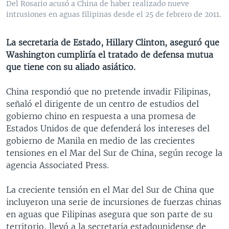
Del Rosario acusó a China de haber realizado nueve
MULTIMEDIA
VENEZUELA
NICARAGUA
ECONOMÍA
intrusiones en aguas filipinas desde el 25 de febrero de 2011.
PROGRAMAS TV
BRASIL
ENTRETENIMIENTO Y CULTURA
VIDEOS
La secretaria de Estado, Hillary Clinton, aseguró que
RADIO
TECNOLOGÍA
FOTOGRAFÍA
EL MUNDO AL DÍA
Washington cumpliría el tratado de defensa mutua
DIRECT
DEPORTES
AUDIOS
FORO INTERAMERICANO
AVANCE INFORMATIVO
que tiene con su aliado asiático.
DOCUMENTALES DE LA VOA
CIENCIA Y SALUD
VISIÓN 360
AUDIONOTICIAS
China respondió que no pretende invadir Filipinas,
LAS CLAVES
BUENOS DÍAS AMÉRICA
señaló el dirigente de un centro de estudios del
Learning English
gobierno chino en respuesta a una promesa de
PANORAMA
ESTADOS UNIDOS AL DÍA
Estados Unidos de que defenderá los intereses del
SÍGANOS
EL MUNDO AL DÍA [RADIO]
gobierno de Manila en medio de las crecientes
tensiones en el Mar del Sur de China, según recoge la
FORO [RADIO]
agencia Associated Press.
DEPORTIVO INTERNACIONAL
Idiomas
La creciente tensión en el Mar del Sur de China que
NOTA ECONÓMICA
incluyeron una serie de incursiones de fuerzas chinas
ENTRETENIMIENTO
en aguas que Filipinas asegura que son parte de su
territorio, llevó a la secretaria estadounidense de