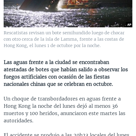
MULTIMEDIA
VENEZUELA
NICARAGUA
ECONOMÍA
PROGRAMAS TV
BRASIL
ENTRETENIMIENTO Y CULTURA
VIDEOS
RADIO
TECNOLOGÍA
FOTOGRAFÍA
EL MUNDO AL DÍA
Rescatistas revisan un bote semihundido luego de chocar
DIRECT
DEPORTES
AUDIOS
FORO INTERAMERICANO
AVANCE INFORMATIVO
con otro cerca de la isla de Lamma, frente a las costas de
Hong Kong, el lunes 1 de octubre por la noche.
DOCUMENTALES DE LA VOA
CIENCIA Y SALUD
VISIÓN 360
AUDIONOTICIAS
LAS CLAVES
BUENOS DÍAS AMÉRICA
Las aguas frente a la ciudad se encontraban
Learning English
atestadas de botes que habían salido a observar los
PANORAMA
ESTADOS UNIDOS AL DÍA
fuegos artificiales con ocasión de las fiestas
SÍGANOS
EL MUNDO AL DÍA [RADIO]
nacionales chinas que se celebran en octubre.
FORO [RADIO]
Un choque de transbordadores en aguas frente a
DEPORTIVO INTERNACIONAL
Hong Kong la noche del lunes dejó al menos 36
Idiomas
muertos y 100 heridos, anunciaron este martes las
NOTA ECONÓMICA
autoridades.
ENTRETENIMIENTO
El accidente se produjo a las 20h23 locales del lunes