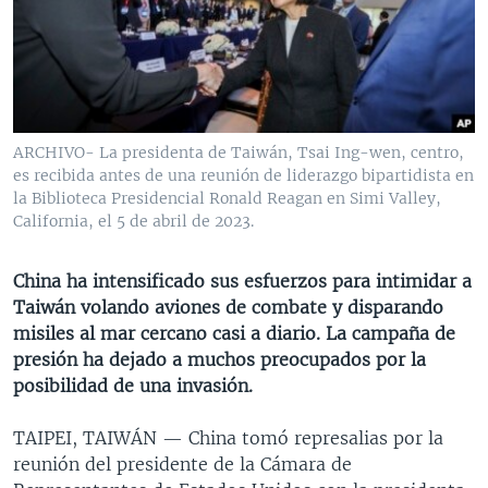
MULTIMEDIA
VENEZUELA
NICARAGUA
ECONOMÍA
PROGRAMAS TV
BRASIL
ENTRETENIMIENTO Y CULTURA
VIDEOS
RADIO
TECNOLOGÍA
FOTOGRAFÍA
EL MUNDO AL DÍA
DIRECT
DEPORTES
AUDIOS
FORO INTERAMERICANO
AVANCE INFORMATIVO
ARCHIVO- La presidenta de Taiwán, Tsai Ing-wen, centro,
es recibida antes de una reunión de liderazgo bipartidista en
DOCUMENTALES DE LA VOA
CIENCIA Y SALUD
VISIÓN 360
AUDIONOTICIAS
la Biblioteca Presidencial Ronald Reagan en Simi Valley,
LAS CLAVES
BUENOS DÍAS AMÉRICA
California, el 5 de abril de 2023.
Learning English
PANORAMA
ESTADOS UNIDOS AL DÍA
China ha intensificado sus esfuerzos para intimidar a
SÍGANOS
EL MUNDO AL DÍA [RADIO]
Taiwán volando aviones de combate y disparando
misiles al mar cercano casi a diario. La campaña de
FORO [RADIO]
presión ha dejado a muchos preocupados por la
DEPORTIVO INTERNACIONAL
posibilidad de una invasión.
Idiomas
NOTA ECONÓMICA
TAIPEI, TAIWÁN —
China tomó represalias por la
ENTRETENIMIENTO
reunión del presidente de la Cámara de