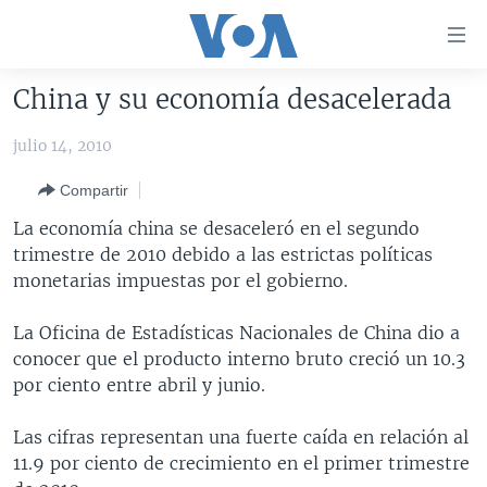
Enlaces
para
accesibilidad
China y su economía desacelerada
Salte
AMÉRICA DEL NORTE
al
julio 14, 2010
ELECCIONES EEUU 2024
EEUU
contenido
Compartir
principal
VOA VERIFICA
MÉXICO
ELECCIONES EEUU
Salte
La economía china se desaceleró en el segundo
AMÉRICA LATINA
HAITÍ
VOTO DIVIDIDO
VOA VERIFICA UCRANIA/RUSIA
al
trimestre de 2010 debido a las estrictas políticas
navegador
CHINA EN AMÉRICA LATINA
VOA VERIFICA INMIGRACIÓN
ARGENTINA
monetarias impuestas por el gobierno.
principal
CENTROAMÉRICA
VOA VERIFICA AMÉRICA LATINA
BOLIVIA
Salte
La Oficina de Estadísticas Nacionales de China dio a
a
OTRAS SECCIONES
COLOMBIA
COSTA RICA
conocer que el producto interno bruto creció un 10.3
búsqueda
por ciento entre abril y junio.
ESPECIALES DE LA VOA
CHILE
EL SALVADOR
INMIGRACIÓN
LIBERTAD DE PRENSA
PERÚ
GUATEMALA
LIBERTAD DE PRENSA
Las cifras representan una fuerte caída en relación al
11.9 por ciento de crecimiento en el primer trimestre
UCRANIA
ECUADOR
HONDURAS
MUNDO