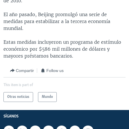
de 2010.
MULTIMEDIA
VENEZUELA
NICARAGUA
ECONOMÍA
El año pasado, Beijing promulgó una serie de
PROGRAMAS TV
BRASIL
ENTRETENIMIENTO Y CULTURA
VIDEOS
medidas para estabilizar a la tercera economía
RADIO
TECNOLOGÍA
FOTOGRAFÍA
EL MUNDO AL DÍA
mundial.
DIRECT
DEPORTES
AUDIOS
FORO INTERAMERICANO
AVANCE INFORMATIVO
Estas medidas incluyeron un programa de estímulo
DOCUMENTALES DE LA VOA
CIENCIA Y SALUD
VISIÓN 360
AUDIONOTICIAS
económico por $586 mil millones de dólares y
mayores préstamos bancarios.
LAS CLAVES
BUENOS DÍAS AMÉRICA
Learning English
PANORAMA
ESTADOS UNIDOS AL DÍA
Compartir
Follow us
SÍGANOS
EL MUNDO AL DÍA [RADIO]
This item is part of
FORO [RADIO]
Otras noticias
Mundo
DEPORTIVO INTERNACIONAL
Idiomas
NOTA ECONÓMICA
SÍGANOS
ENTRETENIMIENTO