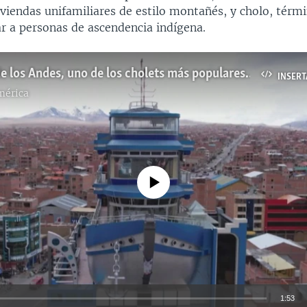
viviendas unifamiliares de estilo montañés, y cholo, tér
ar a personas de ascendencia indígena.
El crucero de los Andes, uno de los cholets más populares de El Alto, Bolivia
INSERT
mérica
No media source currently available
1:53