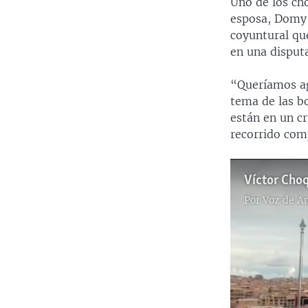
Uno de los ch
esposa, Domy 
coyuntural que
en una disputa
“Queríamos ag
tema de las b
están en un cr
recorrido com
Víctor Cho
Por
Voz de A