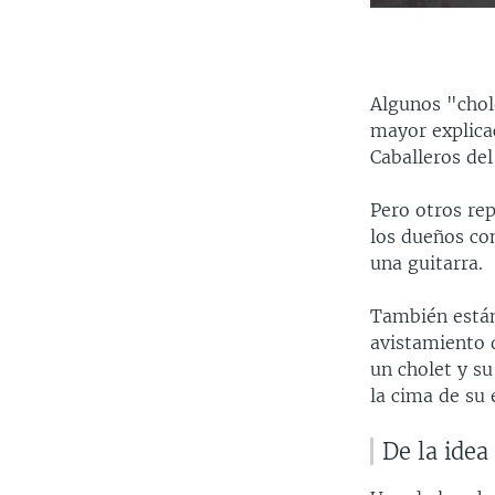
Algunos "chol
mayor explica
Caballeros del
Pero otros re
los dueños com
una guitarra.
También están
avistamiento d
un cholet y s
la cima de su e
De la idea 