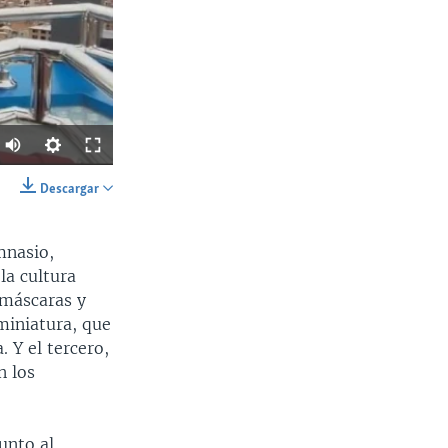
Descargar
SHARE
mnasio,
la cultura
 máscaras y
 miniatura, que
 Y el tercero,
n los
Ancho
px
unto al