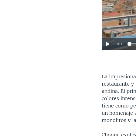
0:00
La impresionan
restaurante y 
andina. El pr
colores intens
tiene como per
un homenaje a
monolitos y la
Choque explica