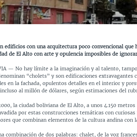
on edificios con una arquitectura poco convencional que
udad de El Alto con arte y opulencia imposibles de ignora
IVIA —
No hay límite a la imaginación y al talento, tampo
 denominan “cholets” y son edificaciones extravagantes c
es en la fachada, opulentos detalles en el interior y pr
incluso al millón de dólares, según estimaciones del rub
000, la ciudad boliviana de El Alto, a unos 4.150 metros 
invadida por estas construcciones temáticas con curiosas
lores que combinan elementos de la cultura andina con 
a combinación de dos palabras: chalet, de la voz france