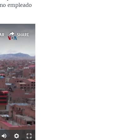
mino empleado
AR
SHARE