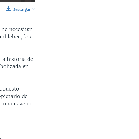
Descargar
SHARE
 no necesitan
mblebee, los
la historia de
mbolizada en
Ancho
px
supuesto
opietario de
e una nave en