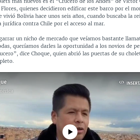
olets más nuevos es el “Crucero de los Andes” de Víctor
Flores, quienes decidieron edificar este barco por el m
 vivió Bolivia hace unos seis años, cuando buscaba la re
 jurídica contra Chile por el acceso al mar.
arrar un nicho de mercado que veíamos bastante llamati
odas, queríamos darles la oportunidad a los novios de p
ucero”, dice Choque, quien abrió las puertas de su chole
pleto.
que
INSERT
mérica
No media source currently available