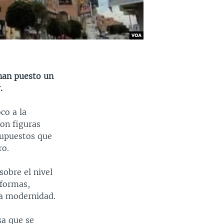
 han puesto un
r.
co a la
on figuras
esupuestos que
ro.
sobre el nivel
 formas,
la modernidad.
sa que se