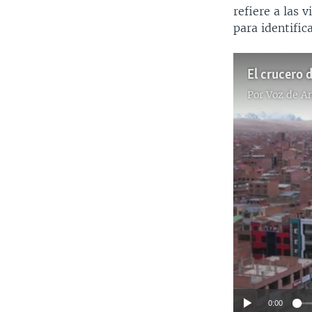
refiere a las 
para identific
Por
Voz de A
0:00