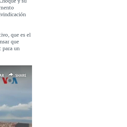
 Choque y su
omento
ivindicación
vo, que es el
ensar que
t para un
AR
SHARE