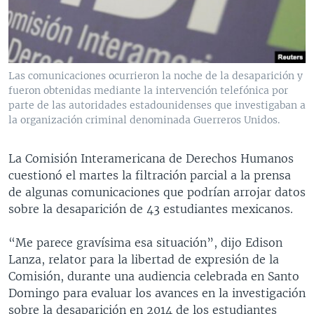
MULTIMEDIA
VENEZUELA
NICARAGUA
ECONOMÍA
PROGRAMAS TV
BRASIL
ENTRETENIMIENTO Y CULTURA
VIDEOS
RADIO
TECNOLOGÍA
FOTOGRAFÍA
EL MUNDO AL DÍA
Las comunicaciones ocurrieron la noche de la desaparición y
DIRECT
DEPORTES
AUDIOS
FORO INTERAMERICANO
AVANCE INFORMATIVO
fueron obtenidas mediante la intervención telefónica por
parte de las autoridades estadounidenses que investigaban a
DOCUMENTALES DE LA VOA
CIENCIA Y SALUD
VISIÓN 360
AUDIONOTICIAS
la organización criminal denominada Guerreros Unidos.
LAS CLAVES
BUENOS DÍAS AMÉRICA
Learning English
La Comisión Interamericana de Derechos Humanos
PANORAMA
ESTADOS UNIDOS AL DÍA
cuestionó el martes la filtración parcial a la prensa
SÍGANOS
EL MUNDO AL DÍA [RADIO]
de algunas comunicaciones que podrían arrojar datos
sobre la desaparición de 43 estudiantes mexicanos.
FORO [RADIO]
DEPORTIVO INTERNACIONAL
“Me parece gravísima esa situación”, dijo Edison
Idiomas
Lanza, relator para la libertad de expresión de la
NOTA ECONÓMICA
Comisión, durante una audiencia celebrada en Santo
ENTRETENIMIENTO
Domingo para evaluar los avances en la investigación
sobre la desaparición en 2014 de los estudiantes