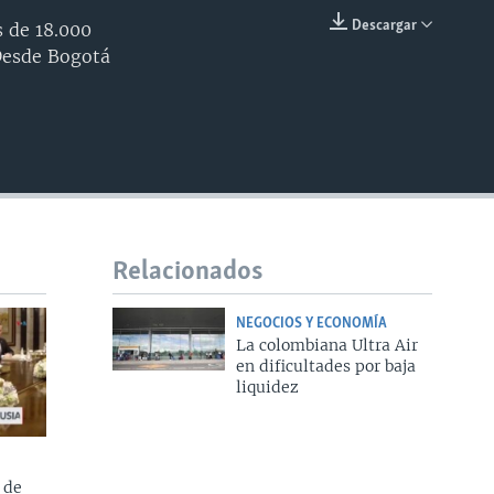
Descargar
s de 18.000
INSERTAR
 Desde Bogotá
Relacionados
NEGOCIOS Y ECONOMÍA
La colombiana Ultra Air
en dificultades por baja
liquidez
 de