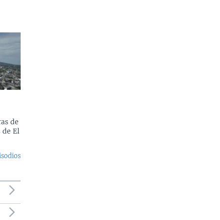
as de
 de El
isodios