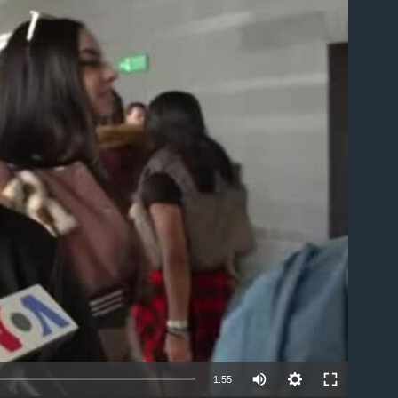
able
1:55