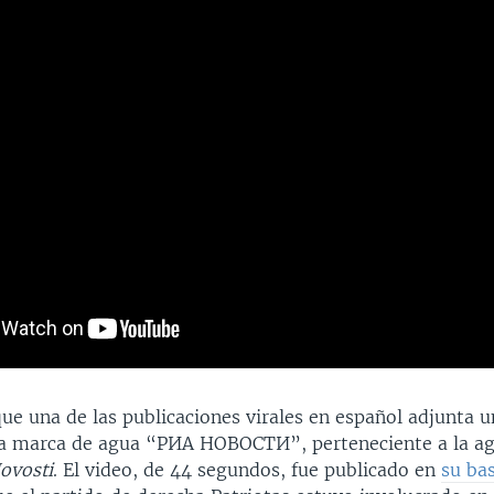
ue una de las publicaciones virales en español adjunta un
la marca de agua “РИА НОВОСТИ”, perteneciente a la ag
ovosti
. El video, de 44 segundos, fue publicado en
su ba