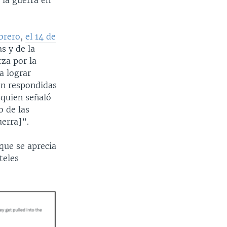
 la guerra en
ebrero
,
el 14 de
s y de la
za por la
a lograr
on respondidas
 quien señaló
o de las
uerra]”.
 que se aprecia
teles