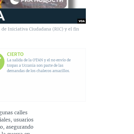
e Iniciativa Ciudadana (RIC) y el fin
CIERTO
La salida de la OTAN y el no envío de
tropas a Ucrania son parte de las
demandas de los chalecos amarillos.
gunas calles
ales, usuarios
ho, asegurando