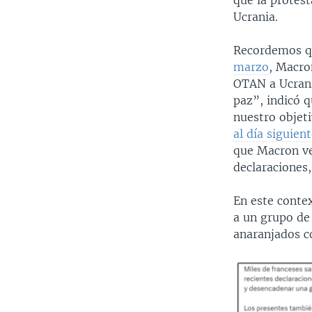
que la protest
Ucrania.
Recordemos que
marzo
, Macron
OTAN a Ucrania
paz”, indicó 
nuestro objet
al día siguien
que Macron ve
declaraciones,
En este contex
a un grupo de
anaranjados c