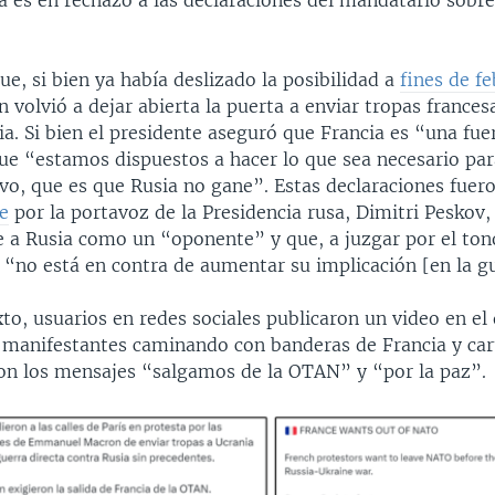
a es en rechazo a las declaraciones del mandatario sobre
, si bien ya había deslizado la posibilidad a
fines de f
 volvió a dejar abierta la puerta a enviar tropas francesa
. Si bien el presidente aseguró que Francia es “una fuer
que “estamos dispuestos a hacer lo que sea necesario par
ivo, que es que Rusia no gane”. Estas declaraciones fuer
te
por la portavoz de la Presidencia rusa, Dimitri Peskov,
 a Rusia como un “oponente” y que, a juzgar por el ton
 “no está en contra de aumentar su implicación [en la g
to, usuarios en redes sociales publicaron un video en el
 manifestantes caminando con banderas de Francia y car
on los mensajes “salgamos de la OTAN” y “por la paz”.