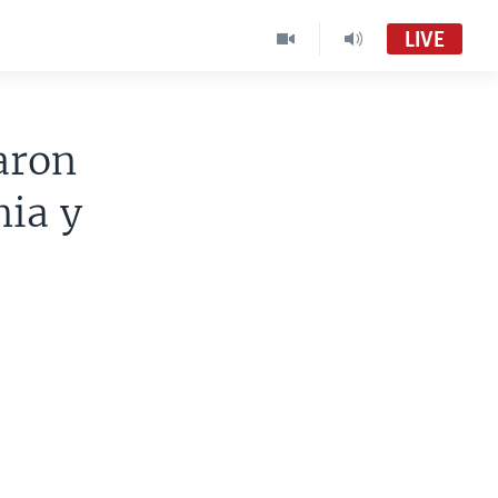
LIVE
aron
nia y