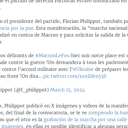
e el partido de derecha Patriotas estuvo involucrado en 
.
 el presidente del partido, Florian Philippot, también pa
ncia por la paz
. Esta manifestación, la “marcha nacional
alizó en contra de Macron y para solicitar la salida de la
a:
pos délirants de
#MacronLeFou
hier soir notre place est 
ale contre la guerre !On demandera à tous les parlement
 contre l’accord militaire avec l’
#Ukraine
de préparer le
 au front !On dira…
pic.twitter.com/1o9Zden53S
lippot (@f_philippot)
March 15, 2024
, Philippot publicó en X imágenes y videos de la manife
ps, del final de la convocatoria, se le ve
rompiendo la ban
as que el otro es la
grabación de la marcha por una calle 
s imágenes
, en ellas es posible identificar a algunas per