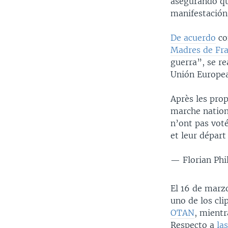
asegurando qu
manifestación
De acuerdo
con
Madres de Fra
guerra”, se re
Unión Europe
Après les pro
marche nation
n’ont pas voté
et leur départ
— Florian Phi
El 16 de marzo
uno de los cli
OTAN
, mientr
Respecto a
la