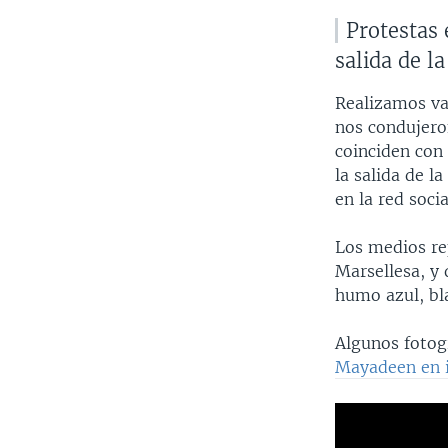
Protestas 
salida de l
Realizamos v
nos condujer
coinciden con 
la salida de l
en la red soci
Los medios re
Marsellesa, y 
humo azul, bla
Algunos fotogr
Mayadeen en 