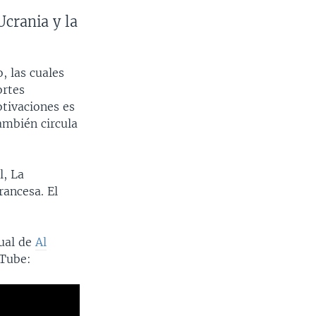
Ucrania y la
, las cuales
ortes
otivaciones es
también circula
l, La
rancesa. El
sual de
Al
uTube: