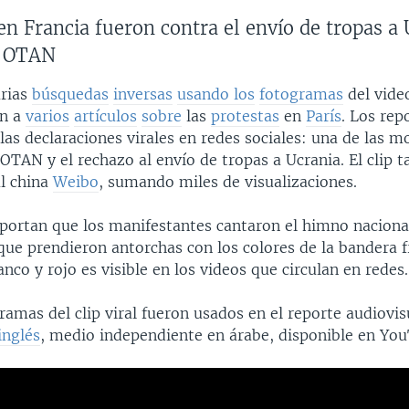
en Francia fueron contra el envío de tropas a 
a OTAN
arias
búsquedas
inversas
usando los
fotogramas
del video
on a
varios
artículos
sobre
las
protestas
en
París
. Los rep
las declaraciones virales en redes sociales: una de las m
a OTAN y el rechazo al envío de tropas a Ucrania. El clip 
al china
Weibo
, sumando miles de visualizaciones.
portan que los manifestantes cantaron el himno naciona
que prendieron antorchas con los colores de la bandera f
nco y rojo es visible en los videos que circulan en redes.
amas del clip viral fueron usados en el reporte audiovi
inglés
, medio independiente en árabe, disponible en Yo