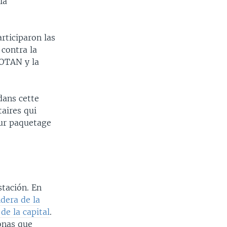
la
rticiparon las
 contra la
 OTAN y la
dans cette
aires qui
ur paquetage
stación. En
dera de la
de la capital
.
sonas que