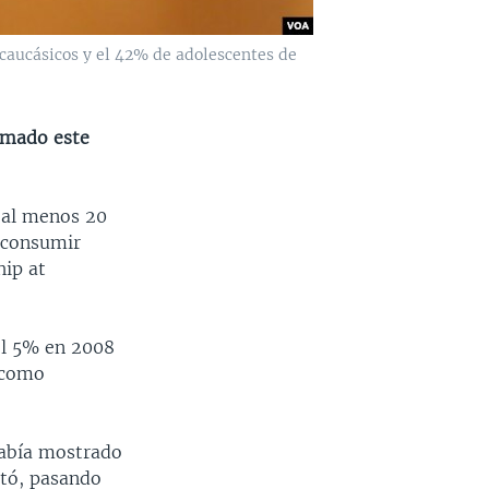
 caucásicos y el 42% de adolescentes de
umado este
 al menos 20
 consumir
hip at
el 5% en 2008
s como
había mostrado
ntó, pasando