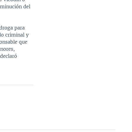
sminución del
idroga para
o criminal y
onsable que
enores,
declaró