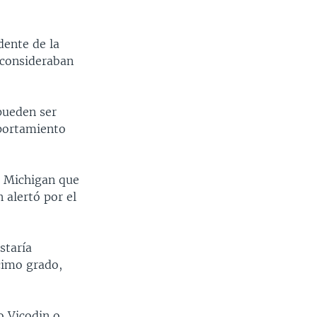
dente de la
 consideraban
pueden ser
mportamiento
e Michigan que
 alertó por el
staría
cimo grado,
o Vicodin o