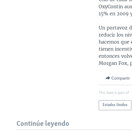
OxyContin aus
15% en 2009 y
Un portavoz de
reducir los n
hacemos que e
tienen incent
entonces volv
Morgan Fox, p
Compartir
This item is part of
Estados Unidos
Continúe leyendo