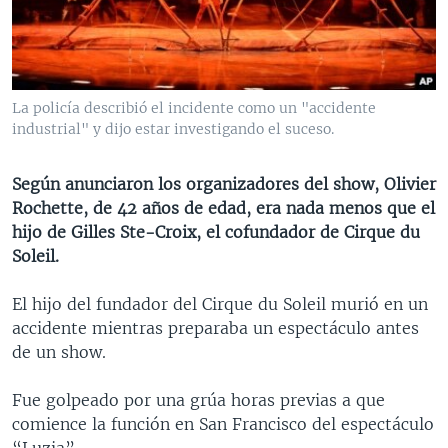
MULTIMEDIA
VENEZUELA
NICARAGUA
ECONOMÍA
PROGRAMAS TV
BRASIL
ENTRETENIMIENTO Y CULTURA
VIDEOS
RADIO
TECNOLOGÍA
FOTOGRAFÍA
EL MUNDO AL DÍA
La policía describió el incidente como un "accidente
DIRECT
DEPORTES
AUDIOS
FORO INTERAMERICANO
AVANCE INFORMATIVO
industrial" y dijo estar investigando el suceso.
DOCUMENTALES DE LA VOA
CIENCIA Y SALUD
VISIÓN 360
AUDIONOTICIAS
Según anunciaron los organizadores del show, Olivier
LAS CLAVES
BUENOS DÍAS AMÉRICA
Rochette, de 42 años de edad, era nada menos que el
Learning English
hijo de Gilles Ste-Croix, el cofundador de Cirque du
PANORAMA
ESTADOS UNIDOS AL DÍA
Soleil.
SÍGANOS
EL MUNDO AL DÍA [RADIO]
El hijo del fundador del Cirque du Soleil murió en un
FORO [RADIO]
accidente mientras preparaba un espectáculo antes
DEPORTIVO INTERNACIONAL
de un show.
Idiomas
NOTA ECONÓMICA
Fue golpeado por una grúa horas previas a que
ENTRETENIMIENTO
comience la función en San Francisco del espectáculo
“Luzia”.