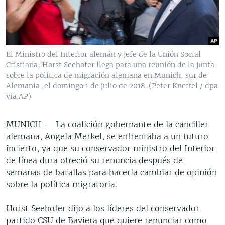
MULTIMEDIA
VENEZUELA
NICARAGUA
ECONOMÍA
PROGRAMAS TV
BRASIL
ENTRETENIMIENTO Y CULTURA
VIDEOS
RADIO
TECNOLOGÍA
FOTOGRAFÍA
EL MUNDO AL DÍA
El Ministro del Interior alemán y jefe de la Unión Social
DIRECT
DEPORTES
AUDIOS
FORO INTERAMERICANO
AVANCE INFORMATIVO
Cristiana, Horst Seehofer llega para una reunión de la junta
sobre la política de migración alemana en Munich, sur de
DOCUMENTALES DE LA VOA
CIENCIA Y SALUD
VISIÓN 360
AUDIONOTICIAS
Alemania, el domingo 1 de julio de 2018. (Peter Kneffel / dpa
vía AP)
LAS CLAVES
BUENOS DÍAS AMÉRICA
Learning English
PANORAMA
ESTADOS UNIDOS AL DÍA
MUNICH —
La coalición gobernante de la canciller
SÍGANOS
alemana, Angela Merkel, se enfrentaba a un futuro
EL MUNDO AL DÍA [RADIO]
incierto, ya que su conservador ministro del Interior
FORO [RADIO]
de línea dura ofreció su renuncia después de
semanas de batallas para hacerla cambiar de opinión
DEPORTIVO INTERNACIONAL
Idiomas
sobre la política migratoria.
NOTA ECONÓMICA
Horst Seehofer dijo a los líderes del conservador
ENTRETENIMIENTO
partido CSU de Baviera que quiere renunciar como