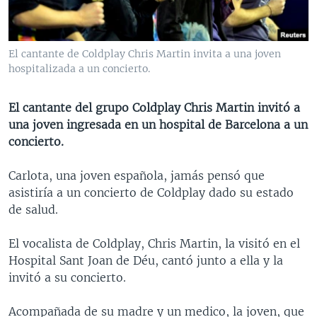
MULTIMEDIA
VENEZUELA
NICARAGUA
ECONOMÍA
PROGRAMAS TV
BRASIL
ENTRETENIMIENTO Y CULTURA
VIDEOS
El cantante de Coldplay Chris Martin invita a una joven
RADIO
TECNOLOGÍA
FOTOGRAFÍA
EL MUNDO AL DÍA
hospitalizada a un concierto.
DIRECT
DEPORTES
AUDIOS
FORO INTERAMERICANO
AVANCE INFORMATIVO
El cantante del grupo Coldplay Chris Martin invitó a
DOCUMENTALES DE LA VOA
CIENCIA Y SALUD
VISIÓN 360
AUDIONOTICIAS
una joven ingresada en un hospital de Barcelona a un
LAS CLAVES
BUENOS DÍAS AMÉRICA
concierto.
Learning English
PANORAMA
ESTADOS UNIDOS AL DÍA
Carlota, una joven española, jamás pensó que
SÍGANOS
EL MUNDO AL DÍA [RADIO]
asistiría a un concierto de Coldplay dado su estado
de salud.
FORO [RADIO]
DEPORTIVO INTERNACIONAL
El vocalista de Coldplay, Chris Martin, la visitó en el
Idiomas
Hospital Sant Joan de Déu, cantó junto a ella y la
NOTA ECONÓMICA
invitó a su concierto.
ENTRETENIMIENTO
Acompañada de su madre y un medico, la joven, que