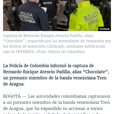
MULTIMEDIA
VENEZUELA
NICARAGUA
ECONOMÍA
PROGRAMAS TV
BRASIL
ENTRETENIMIENTO Y CULTURA
VIDEOS
RADIO
TECNOLOGÍA
FOTOGRAFÍA
EL MUNDO AL DÍA
DIRECT
DEPORTES
AUDIOS
FORO INTERAMERICANO
AVANCE INFORMATIVO
Captura de Bernardo Enrique Atencio Padilla, alias
“Chocolate”, requerido por las autoridades de Venezuela por
DOCUMENTALES DE LA VOA
CIENCIA Y SALUD
VISIÓN 360
AUDIONOTICIAS
los delitos de homicidio Calificado, mediante notificación
LAS CLAVES
BUENOS DÍAS AMÉRICA
roja de INTERPOL. [Foto: Policía de Colombia]
Learning English
PANORAMA
ESTADOS UNIDOS AL DÍA
La Policía de Colombia informó la captura de
SÍGANOS
EL MUNDO AL DÍA [RADIO]
Bernardo Enrique Atencio Padilla, alias “Chocolate”,
un presunto miembro de la banda venezolana Tren
FORO [RADIO]
de Aragua.
DEPORTIVO INTERNACIONAL
Idiomas
BOGOTÁ —
Las autoridades colombianas capturaron
NOTA ECONÓMICA
a un presunto miembro de la banda venezolana Tren
ENTRETENIMIENTO
de Aragua, que ha expandido su accionar a varios