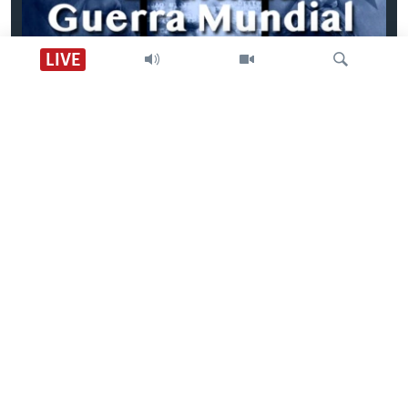
LIVE
Episodio 1: La última Guerra Mundial
Búsqueda
Previous
Next
slide
slide
SÍGANOS
CONTACTO