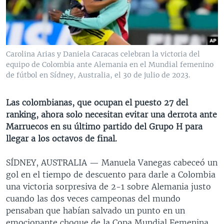
MULTIMEDIA
VENEZUELA
NICARAGUA
ECONOMÍA
PROGRAMAS TV
BRASIL
ENTRETENIMIENTO Y CULTURA
VIDEOS
RADIO
TECNOLOGÍA
FOTOGRAFÍA
EL MUNDO AL DÍA
Carolina Arias y Daniela Caracas celebran la victoria del
DIRECT
DEPORTES
AUDIOS
FORO INTERAMERICANO
AVANCE INFORMATIVO
equipo de Colombia ante Alemania en el Mundial femenino
de fútbol en Sídney, Australia, el 30 de julio de 2023.
DOCUMENTALES DE LA VOA
CIENCIA Y SALUD
VISIÓN 360
AUDIONOTICIAS
LAS CLAVES
BUENOS DÍAS AMÉRICA
Las colombianas, que ocupan el puesto 27 del
Learning English
ranking, ahora solo necesitan evitar una derrota ante
PANORAMA
ESTADOS UNIDOS AL DÍA
Marruecos en su último partido del Grupo H para
SÍGANOS
EL MUNDO AL DÍA [RADIO]
llegar a los octavos de final.
FORO [RADIO]
SÍDNEY, AUSTRALIA —
Manuela Vanegas cabeceó un
DEPORTIVO INTERNACIONAL
gol en el tiempo de descuento para darle a Colombia
Idiomas
una victoria sorpresiva de 2-1 sobre Alemania justo
NOTA ECONÓMICA
cuando las dos veces campeonas del mundo
ENTRETENIMIENTO
pensaban que habían salvado un punto en un
emocionante choque de la Copa Mundial Femenina