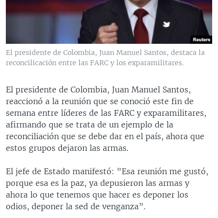
MULTIMEDIA
VENEZUELA
NICARAGUA
ECONOMÍA
PROGRAMAS TV
BRASIL
ENTRETENIMIENTO Y CULTURA
VIDEOS
RADIO
TECNOLOGÍA
FOTOGRAFÍA
EL MUNDO AL DÍA
El presidente de Colombia, Juan Manuel Santos, destaca la
DIRECT
DEPORTES
AUDIOS
FORO INTERAMERICANO
AVANCE INFORMATIVO
reconcilicación entre las FARC y los exparamilitares.
DOCUMENTALES DE LA VOA
CIENCIA Y SALUD
VISIÓN 360
AUDIONOTICIAS
El presidente de Colombia, Juan Manuel Santos,
LAS CLAVES
BUENOS DÍAS AMÉRICA
reaccionó a la reunión que se conoció este fin de
Learning English
semana entre líderes de las FARC y exparamilitares,
PANORAMA
ESTADOS UNIDOS AL DÍA
afirmando que se trata de un ejemplo de la
SÍGANOS
EL MUNDO AL DÍA [RADIO]
reconciliación que se debe dar en el país, ahora que
estos grupos dejaron las armas.
FORO [RADIO]
DEPORTIVO INTERNACIONAL
El jefe de Estado manifestó: "Esa reunión me gustó,
Idiomas
porque esa es la paz, ya depusieron las armas y
NOTA ECONÓMICA
ahora lo que tenemos que hacer es deponer los
ENTRETENIMIENTO
odios, deponer la sed de venganza”.