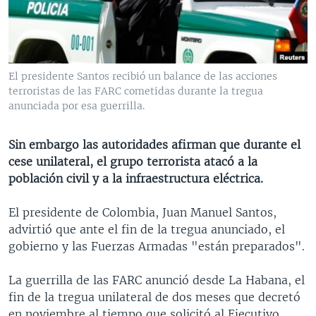
MULTIMEDIA
VENEZUELA
NICARAGUA
ECONOMÍA
PROGRAMAS TV
BRASIL
ENTRETENIMIENTO Y CULTURA
VIDEOS
RADIO
TECNOLOGÍA
FOTOGRAFÍA
EL MUNDO AL DÍA
El presidente Santos recibió un balance de las acciones
DIRECT
DEPORTES
AUDIOS
FORO INTERAMERICANO
AVANCE INFORMATIVO
terroristas de las FARC cometidas durante la tregua
anunciada por esa guerrilla.
DOCUMENTALES DE LA VOA
CIENCIA Y SALUD
VISIÓN 360
AUDIONOTICIAS
LAS CLAVES
BUENOS DÍAS AMÉRICA
Sin embargo las autoridades afirman que durante el
Learning English
cese unilateral, el grupo terrorista atacó a la
PANORAMA
ESTADOS UNIDOS AL DÍA
población civil y a la infraestructura eléctrica.
SÍGANOS
EL MUNDO AL DÍA [RADIO]
El presidente de Colombia, Juan Manuel Santos,
FORO [RADIO]
advirtió que ante el fin de la tregua anunciado, el
DEPORTIVO INTERNACIONAL
gobierno y las Fuerzas Armadas "están preparados".
Idiomas
NOTA ECONÓMICA
La guerrilla de las FARC anunció desde La Habana, el
ENTRETENIMIENTO
fin de la tregua unilateral de dos meses que decretó
en noviembre al tiempo que solicitó al Ejecutivo