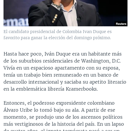
MULTIMEDIA
VENEZUELA
NICARAGUA
ECONOMÍA
PROGRAMAS TV
BRASIL
ENTRETENIMIENTO Y CULTURA
VIDEOS
RADIO
TECNOLOGÍA
FOTOGRAFÍA
EL MUNDO AL DÍA
El candidato presidencial de Colombia Ivan Duque es
DIRECT
DEPORTES
AUDIOS
FORO INTERAMERICANO
AVANCE INFORMATIVO
favorito para ganar la elección del domingo próximo.
DOCUMENTALES DE LA VOA
CIENCIA Y SALUD
VISIÓN 360
AUDIONOTICIAS
Hasta hace poco, Iván Duque era un habitante más
LAS CLAVES
BUENOS DÍAS AMÉRICA
de los suburbios residenciales de Washington, D.C.
Learning English
Vivía en un espacioso apartamento con su esposa,
PANORAMA
ESTADOS UNIDOS AL DÍA
tenía un trabajo bien remunerado en un banco de
SÍGANOS
EL MUNDO AL DÍA [RADIO]
desarrollo internacional y saciaba su apetito literario
en la emblemática librería Kramerbooks.
FORO [RADIO]
DEPORTIVO INTERNACIONAL
Entonces, el poderoso expresidente colombiano
Idiomas
Álvaro Uribe lo tomó bajo su ala. A partir de ese
NOTA ECONÓMICA
momento, se produjo uno de los ascensos políticos
ENTRETENIMIENTO
más vertiginosos de la historia del país. En un lapso
de cuatro años, el ignoto tecnócrata pasó a ser un