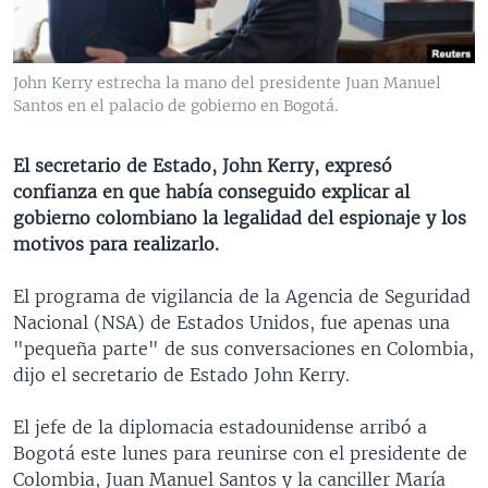
MULTIMEDIA
VENEZUELA
NICARAGUA
ECONOMÍA
PROGRAMAS TV
BRASIL
ENTRETENIMIENTO Y CULTURA
VIDEOS
John Kerry estrecha la mano del presidente Juan Manuel
RADIO
TECNOLOGÍA
FOTOGRAFÍA
EL MUNDO AL DÍA
Santos en el palacio de gobierno en Bogotá.
DIRECT
DEPORTES
AUDIOS
FORO INTERAMERICANO
AVANCE INFORMATIVO
El secretario de Estado, John Kerry, expresó
DOCUMENTALES DE LA VOA
CIENCIA Y SALUD
VISIÓN 360
AUDIONOTICIAS
confianza en que había conseguido explicar al
LAS CLAVES
BUENOS DÍAS AMÉRICA
gobierno colombiano la legalidad del espionaje y los
Learning English
motivos para realizarlo.
PANORAMA
ESTADOS UNIDOS AL DÍA
SÍGANOS
EL MUNDO AL DÍA [RADIO]
El programa de vigilancia de la Agencia de Seguridad
Nacional (NSA) de Estados Unidos, fue apenas una
FORO [RADIO]
"pequeña parte" de sus conversaciones en Colombia,
DEPORTIVO INTERNACIONAL
dijo el secretario de Estado John Kerry.
Idiomas
NOTA ECONÓMICA
El jefe de la diplomacia estadounidense arribó a
ENTRETENIMIENTO
Bogotá este lunes para reunirse con el presidente de
Colombia, Juan Manuel Santos y la canciller María