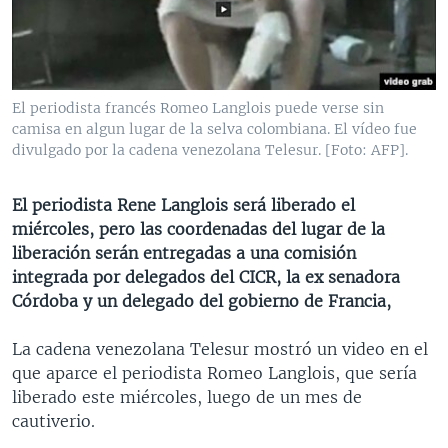
MULTIMEDIA
VENEZUELA
NICARAGUA
ECONOMÍA
PROGRAMAS TV
BRASIL
ENTRETENIMIENTO Y CULTURA
VIDEOS
RADIO
TECNOLOGÍA
FOTOGRAFÍA
EL MUNDO AL DÍA
El periodista francés Romeo Langlois puede verse sin
DIRECT
DEPORTES
AUDIOS
FORO INTERAMERICANO
AVANCE INFORMATIVO
camisa en algun lugar de la selva colombiana. El vídeo fue
divulgado por la cadena venezolana Telesur. [Foto: AFP].
DOCUMENTALES DE LA VOA
CIENCIA Y SALUD
VISIÓN 360
AUDIONOTICIAS
LAS CLAVES
BUENOS DÍAS AMÉRICA
El periodista Rene Langlois será liberado el
Learning English
miércoles, pero las coordenadas del lugar de la
PANORAMA
ESTADOS UNIDOS AL DÍA
liberación serán entregadas a una comisión
SÍGANOS
EL MUNDO AL DÍA [RADIO]
integrada por delegados del CICR, la ex senadora
Córdoba y un delegado del gobierno de Francia,
FORO [RADIO]
DEPORTIVO INTERNACIONAL
La cadena venezolana Telesur mostró un video en el
Idiomas
que aparce el periodista Romeo Langlois, que sería
NOTA ECONÓMICA
liberado este miércoles, luego de un mes de
ENTRETENIMIENTO
cautiverio.