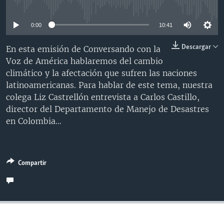
No media source currently available
MULTIMEDIA
VENEZUELA
NICARAGUA
ECONOMÍA
0:00
10:41
PROGRAMAS TV
BRASIL
ENTRETENIMIENTO Y CULTURA
VIDEOS
RADIO
TECNOLOGÍA
FOTOGRAFÍA
EL MUNDO AL DÍA
Descargar
En esta emisión de Conversando con la
Voz de América hablaremos del cambio
DIRECT
DEPORTES
AUDIOS
FORO INTERAMERICANO
AVANCE INFORMATIVO
climático y la afectación que sufren las naciones
DOCUMENTALES DE LA VOA
CIENCIA Y SALUD
VISIÓN 360
AUDIONOTICIAS
latinoamericanas. Para hablar de este tema, nuestra
colega Liz Castrellón entrevista a Carlos Castillo,
LAS CLAVES
BUENOS DÍAS AMÉRICA
Learning English
director del Departamento de Manejo de Desastres
PANORAMA
ESTADOS UNIDOS AL DÍA
en Colombia…
SÍGANOS
EL MUNDO AL DÍA [RADIO]
FORO [RADIO]
Compartir
DEPORTIVO INTERNACIONAL
Idiomas
NOTA ECONÓMICA
ENTRETENIMIENTO