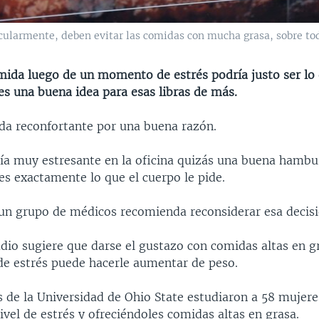
cularmente, deben evitar las comidas con mucha grasa, sobre to
ida luego de un momento de estrés podría justo ser lo 
es una buena idea para esas libras de más.
da reconfortante por una buena razón.
ía muy estresante en la oficina quizás una buena hamb
s exactamente lo que el cuerpo le pide.
un grupo de médicos recomienda reconsiderar esa decisi
dio sugiere que darse el gustazo con comidas altas en g
 estrés puede hacerle aumentar de peso.
 de la Universidad de Ohio State estudiaron a 58 mujere
vel de estrés y ofreciéndoles comidas altas en grasa.