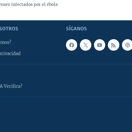
nses infectados por el ébola
SOTROS
SÍGANOS
omos?
privacidad
A Verifica?