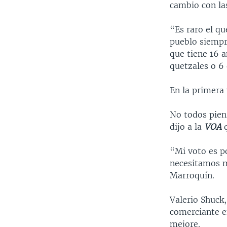
cambio con las
“Es raro el q
pueblo siempre
que tiene 16 
quetzales o 6
En la primera 
No todos pien
dijo a la
VOA
q
“Mi voto es p
necesitamos m
Marroquín.
Valerio Shuck
comerciante en
mejore.