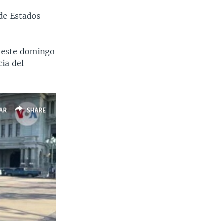
 de Estados
e este domingo
cia del
AR
SHARE