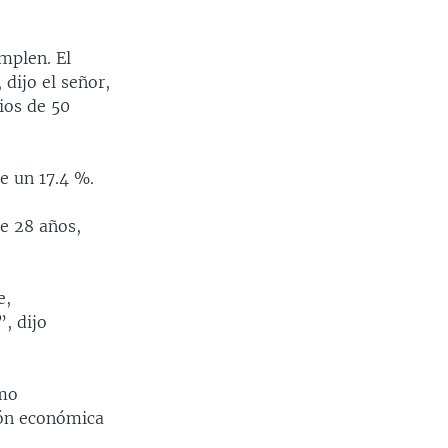
mplen. El
dijo el señor,
ios de 50
e un 17.4 %.
e 28 años,
e,
, dijo
omo
ión económica