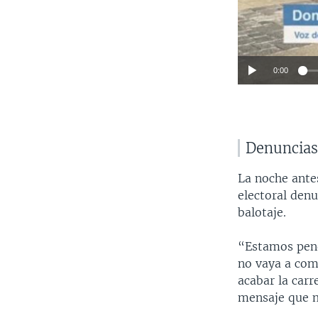
0:00
Denuncias
La noche antes
electoral den
balotaje.
“Estamos pend
no vaya a come
acabar la carr
mensaje que m