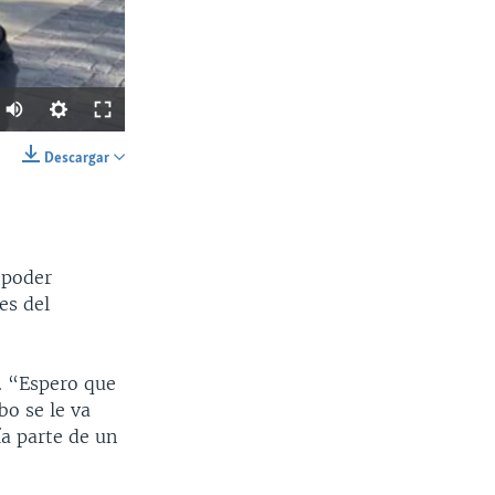
Descargar
SHARE
 poder
es del
Ancho
px
. “Espero que
bo se le va
ía parte de un