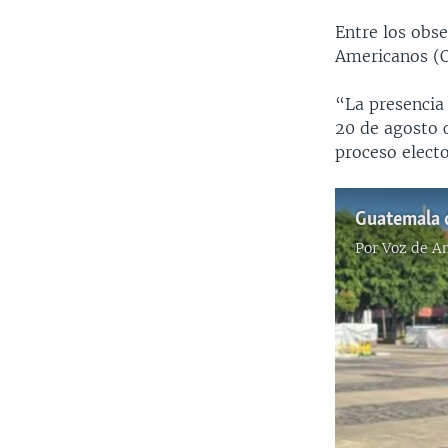
Entre los obs
Americanos (O
“La presencia
20 de agosto c
proceso electo
Por
Voz de A