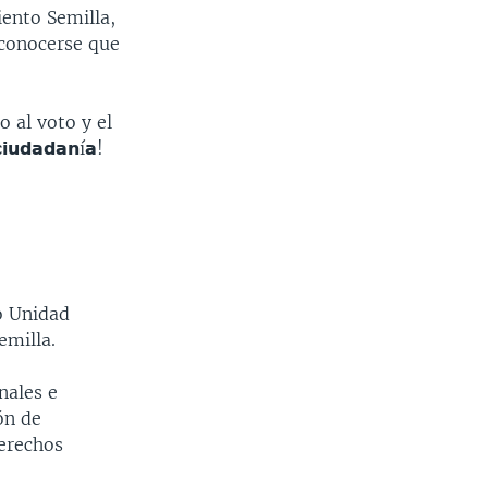
ento Semilla,
 conocerse que
 al voto y el
𝗱𝗮𝗱𝗮𝗻í𝗮!
do Unidad
emilla.
nales e
ón de
erechos