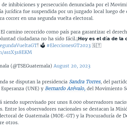
 de inhibiciones y persecución denunciada por el Movimi
ía jurídica fue suspendida por un juzgado local luego de
ra correr en una segunda vuelta electoral.
El camino recorrido como país para garantizar el derecho
ntad ciudadana no ha sido fácil.¡𝗛𝗼𝘆 𝗲𝘀 𝗲𝗹 𝗱í𝗮 𝗱𝗲 𝗹𝗮 𝗰𝗶
egundaVueltaGT
! 🗳️
#EleccionesGT2023
🇬🇹
com/as1X3s8EKM
mala (@TSEGuatemala)
August 20, 2023
enda se disputan la presidencia
Sandra Torres
, del parti
a Esperanza (UNE) y
Bernardo Arévalo,
del Movimiento S
tá siendo supervisado por unos 8.000 observadores nacio
s. Entre los observadores nacionales se destacan la Misi
lectoral de Guatemala (MOE-GT) y la Procuraduría de D
e otros.