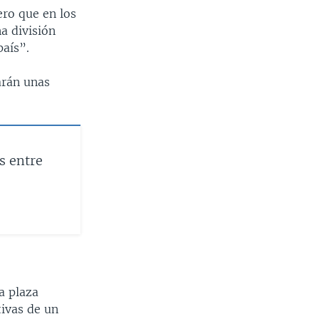
ero que en los
a división
país”.
sarán unas
s entre
a plaza
ivas de un