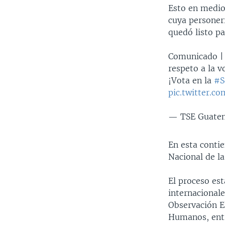
Esto en medio
cuya personer
quedó listo pa
Comunicado | 
respeto a la volu
¡Vota en la
#S
pic.twitter.
— TSE Guate
En esta conti
Nacional de l
El proceso es
internacionale
Observación E
Humanos, entr