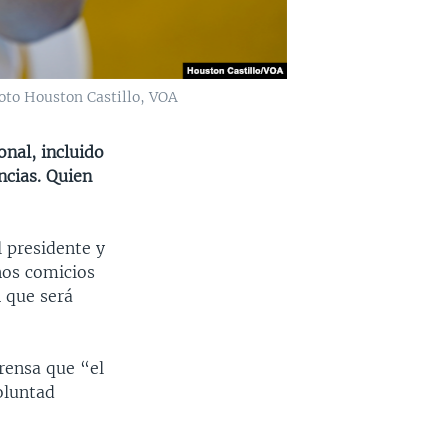
oto Houston Castillo, VOA
nal, incluido
ncias. Quien
 presidente y
nos comicios
 que será
rensa que “el
oluntad