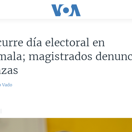
urre día electoral en
mala; magistrados denun
zas
o Vado