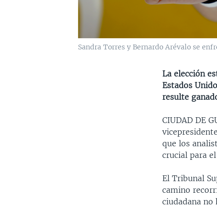
Sandra Torres y Bernardo Arévalo se enf
La elección es
Estados Unido
resulte ganado
CIUDAD DE 
vicepresident
que los analis
crucial para e
El Tribunal S
camino recorri
ciudadana no h