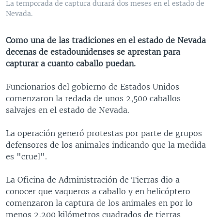
La temporada de captura durará dos meses en el estado de
MULTIMEDIA
VENEZUELA
NICARAGUA
ECONOMÍA
Nevada.
PROGRAMAS TV
BRASIL
ENTRETENIMIENTO Y CULTURA
VIDEOS
Como una de las tradiciones en el estado de Nevada
RADIO
TECNOLOGÍA
FOTOGRAFÍA
EL MUNDO AL DÍA
decenas de estadounidenses se aprestan para
DIRECT
DEPORTES
AUDIOS
FORO INTERAMERICANO
AVANCE INFORMATIVO
capturar a cuanto caballo puedan.
DOCUMENTALES DE LA VOA
CIENCIA Y SALUD
VISIÓN 360
AUDIONOTICIAS
Funcionarios del gobierno de Estados Unidos
LAS CLAVES
BUENOS DÍAS AMÉRICA
comenzaron la redada de unos 2,500 caballos
Learning English
salvajes en el estado de Nevada.
PANORAMA
ESTADOS UNIDOS AL DÍA
SÍGANOS
EL MUNDO AL DÍA [RADIO]
La operación generó protestas por parte de grupos
defensores de los animales indicando que la medida
FORO [RADIO]
es "cruel".
DEPORTIVO INTERNACIONAL
Idiomas
La Oficina de Administración de Tierras dio a
NOTA ECONÓMICA
conocer que vaqueros a caballo y en helicóptero
ENTRETENIMIENTO
comenzaron la captura de los animales en por lo
menos 2,200 kilómetros cuadrados de tierras