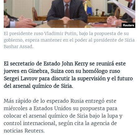
MULTIMEDIA
VENEZUELA
NICARAGUA
ECONOMÍA
PROGRAMAS TV
BRASIL
ENTRETENIMIENTO Y CULTURA
VIDEOS
RADIO
TECNOLOGÍA
FOTOGRAFÍA
EL MUNDO AL DÍA
El presidente ruso Vladimir Putin, bajo la propuesta de su
DIRECT
DEPORTES
AUDIOS
FORO INTERAMERICANO
AVANCE INFORMATIVO
gobierno, espera mantener en el poder al presidente de Siria
Bashar Assad.
DOCUMENTALES DE LA VOA
CIENCIA Y SALUD
VISIÓN 360
AUDIONOTICIAS
LAS CLAVES
BUENOS DÍAS AMÉRICA
El secretario de Estado John Kerry se reunirá este
Learning English
jueves en Ginebra, Suiza con su homólogo ruso
PANORAMA
ESTADOS UNIDOS AL DÍA
Sergei Lavrov para discutir la supervisión y el futuro
SÍGANOS
EL MUNDO AL DÍA [RADIO]
del arsenal químico de Siria.
FORO [RADIO]
Más rápido de lo esperado Rusia entregó este
DEPORTIVO INTERNACIONAL
miércoles a Estados Unidos su propuesta para
Idiomas
colocar el arsenal químico de Siria bajo la lupa y
NOTA ECONÓMICA
control internacional, según cita la agencia de
ENTRETENIMIENTO
noticias Reuters.