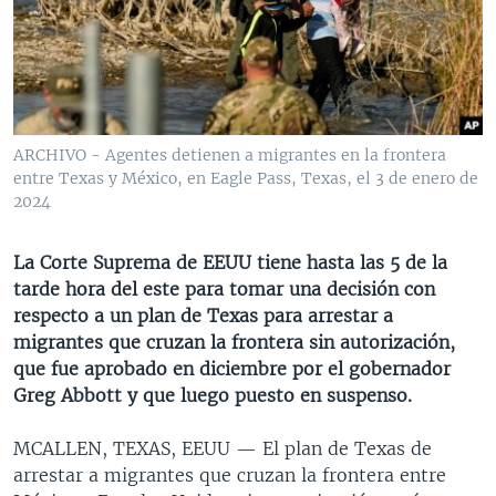
MULTIMEDIA
VENEZUELA
NICARAGUA
ECONOMÍA
PROGRAMAS TV
BRASIL
ENTRETENIMIENTO Y CULTURA
VIDEOS
RADIO
TECNOLOGÍA
FOTOGRAFÍA
EL MUNDO AL DÍA
DIRECT
DEPORTES
AUDIOS
FORO INTERAMERICANO
AVANCE INFORMATIVO
ARCHIVO - Agentes detienen a migrantes en la frontera
entre Texas y México, en Eagle Pass, Texas, el 3 de enero de
DOCUMENTALES DE LA VOA
CIENCIA Y SALUD
VISIÓN 360
AUDIONOTICIAS
2024
LAS CLAVES
BUENOS DÍAS AMÉRICA
Learning English
PANORAMA
ESTADOS UNIDOS AL DÍA
La Corte Suprema de EEUU tiene hasta las 5 de la
tarde hora del este para tomar una decisión con
SÍGANOS
EL MUNDO AL DÍA [RADIO]
respecto a un plan de Texas para arrestar a
FORO [RADIO]
migrantes que cruzan la frontera sin autorización,
que fue aprobado en diciembre por el gobernador
DEPORTIVO INTERNACIONAL
Greg Abbott y que luego puesto en suspenso.
Idiomas
NOTA ECONÓMICA
MCALLEN, TEXAS, EEUU —
El plan de Texas de
ENTRETENIMIENTO
arrestar a migrantes que cruzan la frontera entre