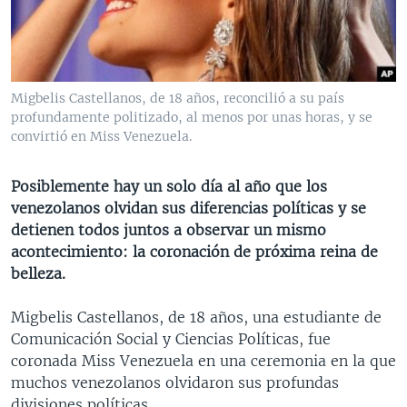
MULTIMEDIA
VENEZUELA
NICARAGUA
ECONOMÍA
PROGRAMAS TV
BRASIL
ENTRETENIMIENTO Y CULTURA
VIDEOS
RADIO
TECNOLOGÍA
FOTOGRAFÍA
EL MUNDO AL DÍA
Migbelis Castellanos, de 18 años, reconcilió a su país
DIRECT
DEPORTES
AUDIOS
FORO INTERAMERICANO
AVANCE INFORMATIVO
profundamente politizado, al menos por unas horas, y se
convirtió en Miss Venezuela.
DOCUMENTALES DE LA VOA
CIENCIA Y SALUD
VISIÓN 360
AUDIONOTICIAS
LAS CLAVES
BUENOS DÍAS AMÉRICA
Posiblemente hay un solo día al año que los
Learning English
venezolanos olvidan sus diferencias políticas y se
PANORAMA
ESTADOS UNIDOS AL DÍA
detienen todos juntos a observar un mismo
SÍGANOS
EL MUNDO AL DÍA [RADIO]
acontecimiento: la coronación de próxima reina de
belleza.
FORO [RADIO]
DEPORTIVO INTERNACIONAL
Migbelis Castellanos, de 18 años, una estudiante de
Idiomas
Comunicación Social y Ciencias Políticas, fue
NOTA ECONÓMICA
coronada Miss Venezuela en una ceremonia en la que
ENTRETENIMIENTO
muchos venezolanos olvidaron sus profundas
divisiones políticas.