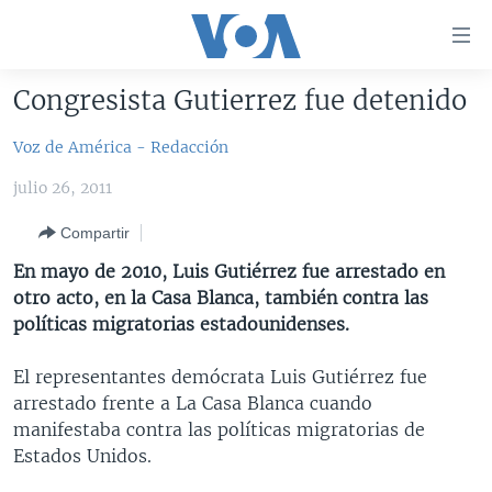
Enlaces
para
accesibilidad
Congresista Gutierrez fue detenido
Salte
AMÉRICA DEL NORTE
al
Voz de América - Redacción
ELECCIONES EEUU 2024
EEUU
contenido
julio 26, 2011
principal
VOA VERIFICA
MÉXICO
ELECCIONES EEUU
Salte
Compartir
AMÉRICA LATINA
HAITÍ
VOTO DIVIDIDO
VOA VERIFICA UCRANIA/RUSIA
al
En mayo de 2010, Luis Gutiérrez fue arrestado en
navegador
CHINA EN AMÉRICA LATINA
VOA VERIFICA INMIGRACIÓN
ARGENTINA
otro acto, en la Casa Blanca, también contra las
principal
CENTROAMÉRICA
VOA VERIFICA AMÉRICA LATINA
BOLIVIA
políticas migratorias estadounidenses.
Salte
a
OTRAS SECCIONES
COLOMBIA
COSTA RICA
El representantes demócrata Luis Gutiérrez fue
búsqueda
ESPECIALES DE LA VOA
CHILE
EL SALVADOR
INMIGRACIÓN
arrestado frente a La Casa Blanca cuando
manifestaba contra las políticas migratorias de
LIBERTAD DE PRENSA
PERÚ
GUATEMALA
LIBERTAD DE PRENSA
Estados Unidos.
UCRANIA
ECUADOR
HONDURAS
MUNDO