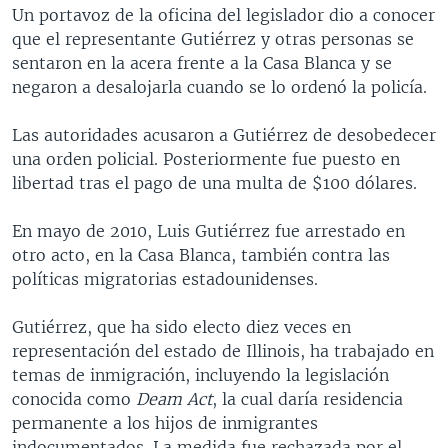
Un portavoz de la oficina del legislador dio a conocer
MULTIMEDIA
VENEZUELA
NICARAGUA
ECONOMÍA
que el representante Gutiérrez y otras personas se
PROGRAMAS TV
BRASIL
ENTRETENIMIENTO Y CULTURA
VIDEOS
sentaron en la acera frente a la Casa Blanca y se
negaron a desalojarla cuando se lo ordenó la policía.
RADIO
TECNOLOGÍA
FOTOGRAFÍA
EL MUNDO AL DÍA
DIRECT
DEPORTES
AUDIOS
FORO INTERAMERICANO
AVANCE INFORMATIVO
Las autoridades acusaron a Gutiérrez de desobedecer
una orden policial. Posteriormente fue puesto en
DOCUMENTALES DE LA VOA
CIENCIA Y SALUD
VISIÓN 360
AUDIONOTICIAS
libertad tras el pago de una multa de $100 dólares.
LAS CLAVES
BUENOS DÍAS AMÉRICA
Learning English
En mayo de 2010, Luis Gutiérrez fue arrestado en
PANORAMA
ESTADOS UNIDOS AL DÍA
otro acto, en la Casa Blanca, también contra las
SÍGANOS
EL MUNDO AL DÍA [RADIO]
políticas migratorias estadounidenses.
FORO [RADIO]
Gutiérrez, que ha sido electo diez veces en
DEPORTIVO INTERNACIONAL
representación del estado de Illinois, ha trabajado en
Idiomas
temas de inmigración, incluyendo la legislación
NOTA ECONÓMICA
conocida como
Deam Act
, la cual daría residencia
ENTRETENIMIENTO
permanente a los hijos de inmigrantes
indocumentados. La medida fue rechazada por el