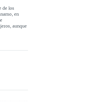
e de los
tánamo, en
te
njeros, aunque
.