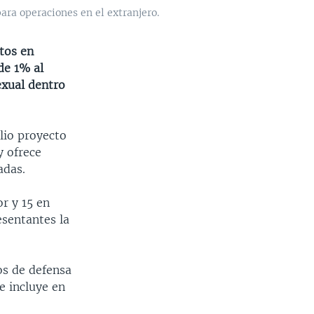
ara operaciones en el extranjero.
tos en
de 1% al
exual dentro
lio proyecto
y ofrece
adas.
r y 15 en
esentantes la
os de defensa
e incluye en