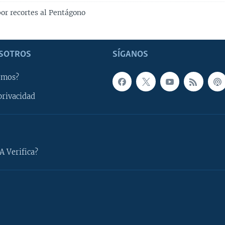
por recortes al Pentágono
SOTROS
SÍGANOS
omos?
privacidad
A Verifica?