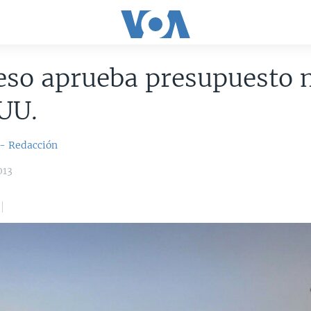
so aprueba presupuesto m
UU.
 - Redacción
013