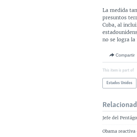
La medida tamb
presuntos terr
Cuba, al inclu
estadounidense
no se logra la
Compartir
This item is part of
Estados Unidos
Relaciona
Jefe del Pentágo
Obama reactiva 