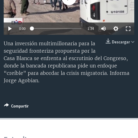
MULTIMEDIA
VENEZUELA
NICARAGUA
ECONOMÍA
PROGRAMAS TV
BRASIL
ENTRETENIMIENTO Y CULTURA
VIDEOS
RADIO
TECNOLOGÍA
FOTOGRAFÍA
EL MUNDO AL DÍA
0:00
1:34
DIRECT
DEPORTES
AUDIOS
FORO INTERAMERICANO
AVANCE INFORMATIVO
Descargar
Una inversión multimillonaria para la
DOCUMENTALES DE LA VOA
CIENCIA Y SALUD
VISIÓN 360
AUDIONOTICIAS
seguridad fronteriza propuesta por la
Casa Blanca se enfrenta al escrutinio del Congreso,
LAS CLAVES
BUENOS DÍAS AMÉRICA
donde la bancada republicana pide un enfoque
Learning English
PANORAMA
ESTADOS UNIDOS AL DÍA
“creíble” para abordar la crisis migratoria. Informa
Jorge Agobian.
SÍGANOS
EL MUNDO AL DÍA [RADIO]
FORO [RADIO]
DEPORTIVO INTERNACIONAL
Compartir
Idiomas
NOTA ECONÓMICA
ENTRETENIMIENTO